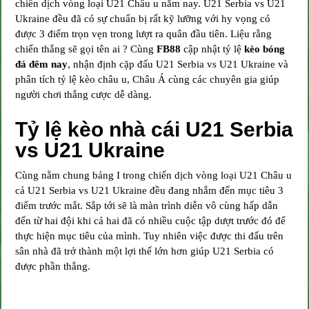
chiến dịch vòng loại U21 Châu u năm nay. U21 Serbia vs U21
Ukraine
23h00
Ukraine đều đã có sự chuẩn bị rất kỹ lưỡng với hy vọng có
ngày
được 3 điểm trọn vẹn trong lượt ra quân đầu tiên. Liệu rằng
3/09/2021
chiến thắng sẽ gọi tên ai ? Cùng
FB88
cập nhật tỷ lệ
kèo bóng
đá đêm nay
, nhận định cặp đấu U21 Serbia vs U21 Ukraine và
phân tích tỷ lệ kèo châu u, Châu Á cùng các chuyên gia giúp
người chơi thắng cược dễ dàng.
Tỷ lệ kèo nhà cái U21 Serbia
vs U21 Ukraine
Cùng nằm chung bảng I trong chiến dịch vòng loại U21 Châu u
cả U21 Serbia vs U21 Ukraine đều đang nhắm đến mục tiêu 3
điểm trước mắt. Sắp tới sẽ là màn trình diễn vô cùng hấp dẫn
đến từ hai đội khi cả hai đã có nhiều cuộc tập dượt trước đó để
thực hiện mục tiêu của mình. Tuy nhiên việc được thi đấu trên
sân nhà đã trở thành một lợi thế lớn hơn giúp U21 Serbia có
được phần thắng.