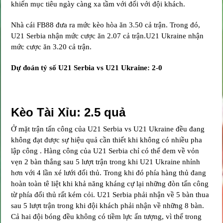
khiến mục tiêu ngày càng xa tầm với đối với đội khách.
Nhà cái FB88 đưa ra mức kèo hòa ăn 3.50 cả trận. Trong đó,
U21 Serbia nhận mức cược ăn 2.07 cả trận.U21 Ukraine nhận
mức cược ăn 3.20 cả trận.
Dự đoán tỷ số U21 Serbia vs U21 Ukraine: 2-0
Kèo Tài Xỉu: 2.5 quả
Ở mặt trận tấn công của U21 Serbia vs U21 Ukraine đều đang
không đạt được sự hiệu quả cần thiết khi không có nhiều pha
lập công . Hàng công của U21 Serbia chỉ có thể đem về vỏn
vẹn 2 bàn thắng sau 5 lượt trận trong khi U21 Ukraine nhỉnh
hơn với 4 lần xé lưới đối thủ. Trong khi đó phía hàng thủ đang
hoàn toàn tê liệt khi khả năng kháng cự lại những đòn tấn công
từ phía đối thủ rất kém cỏi. U21 Serbia phải nhận về 5 bàn thua
sau 5 lượt trận trong khi đội khách phải nhận về những 8 bàn.
Cả hai đội bóng đều không có tiềm lực ấn tượng, vì thế trong