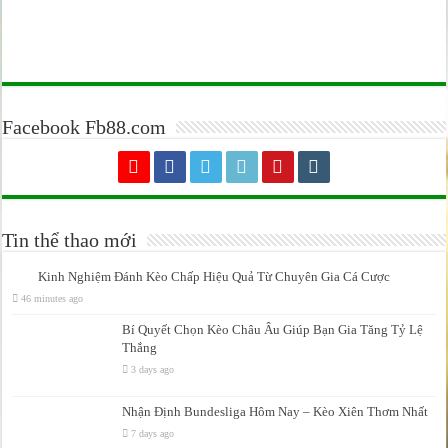
Facebook Fb88.com
Tin thể thao mới
Kinh Nghiệm Đánh Kèo Chấp Hiệu Quả Từ Chuyên Gia Cá Cược
46 minutes ago
Bí Quyết Chọn Kèo Châu Âu Giúp Bạn Gia Tăng Tỷ Lệ
Thắng
3 days ago
Nhận Định Bundesliga Hôm Nay – Kèo Xiên Thơm Nhất
7 days ago