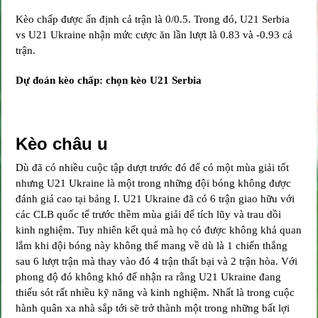
Kèo chấp được ấn định cả trận là 0/0.5. Trong đó, U21 Serbia
vs U21 Ukraine nhận mức cược ăn lần lượt là 0.83 và -0.93 cả
trận.
Dự đoán kèo chấp: chọn kèo U21 Serbia
Kèo châu u
Dù đã có nhiều cuộc tập dượt trước đó để có một mùa giải tốt
nhưng U21 Ukraine là một trong những đội bóng không được
đánh giá cao tại bảng I. U21 Ukraine đã có 6 trận giao hữu với
các CLB quốc tế trước thềm mùa giải để tích lũy và trau dồi
kinh nghiệm. Tuy nhiên kết quả mà họ có được không khả quan
lắm khi đội bóng này không thể mang về dù là 1 chiến thắng
sau 6 lượt trận mà thay vào đó 4 trận thất bại và 2 trận hòa. Với
phong độ đó không khó để nhận ra rằng U21 Ukraine đang
thiếu sót rất nhiều kỹ năng và kinh nghiệm. Nhất là trong cuộc
hành quân xa nhà sắp tới sẽ trở thành một trong những bất lợi