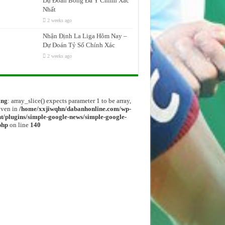
Dự Đoán Bóng Đá Ý Chính Xác
Nhất
2 weeks ago
Nhận Định La Liga Hôm Nay –
Dự Đoán Tỷ Số Chính Xác
2 weeks ago
ing
: array_slice() expects parameter 1 to be array,
iven in
/home/xxjiwqhn/dabanhonline.com/wp-
t/plugins/simple-google-news/simple-google-
php
on line
140