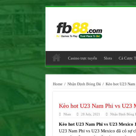
Casino trực tuyến
Slots
Cá Cược T
Home
/
Nhận Định Bóng Đá
/
Kèo hot U23 Nam 
Kèo hot U23 Nam Phi vs U23 
Nhan
28 July, 2021
Nhận Định Bóng 
Kèo hot U23 Nam Phi vs U23 Mexico 
U23 Nam Phi vs U23 Mexico đã có sự ch