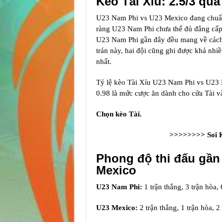
Kèo Tài Xỉu: 2.5/3 quả
U23 Nam Phi vs U23 Mexico đang chuẩn 
ràng U23 Nam Phi chưa thể đủ đẳng cấp 
U23 Nam Phi gần đây đều mang về cách b
trán này, hai đội cũng ghi được khá nhiề
nhất.
Tỷ lệ kèo Tài Xỉu U23 Nam Phi vs U23 M
0.98 là mức cược ăn dành cho cửa Tài v
Chọn kèo Tài.
>>>>>>>> Soi 
Phong độ thi đấu gần
Mexico
U23 Nam Phi:
1 trận thắng, 3 trận hòa, 
U23 Mexico:
2 trận thắng, 1 trận hòa, 2 