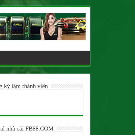
 ký làm thành viên
ial nhà cái FB88.COM