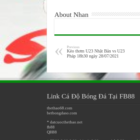
About Nhan
Previous
Kèo thơm U23 Nhật Bản vs U23
Pháp 18h30 ngày 28/07/2021
Link Cá Độ Bóng Đá Tại FB88
thethao68.com
betbongdaso.com
* datcuocthethao.net
fb88
QH88