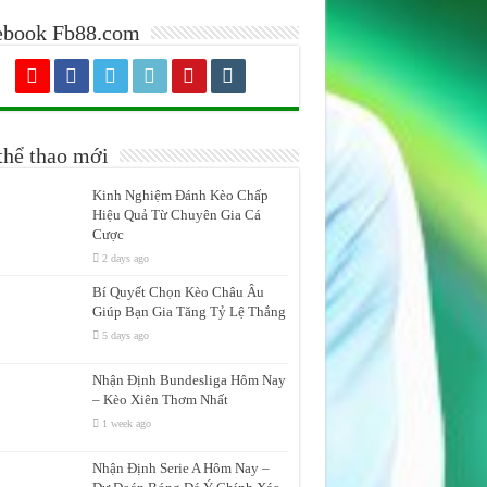
ebook Fb88.com
thể thao mới
Kinh Nghiệm Đánh Kèo Chấp
Hiệu Quả Từ Chuyên Gia Cá
Cược
2 days ago
Bí Quyết Chọn Kèo Châu Âu
Giúp Bạn Gia Tăng Tỷ Lệ Thắng
5 days ago
Nhận Định Bundesliga Hôm Nay
– Kèo Xiên Thơm Nhất
1 week ago
Nhận Định Serie A Hôm Nay –