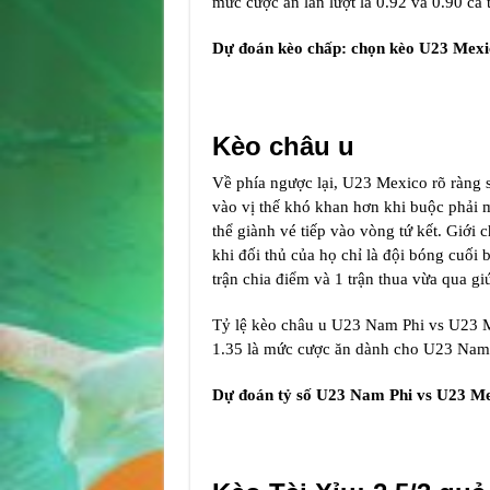
mức cược ăn lần lượt là 0.92 và 0.90 cả t
Dự đoán kèo chấp: chọn kèo U23 Mexi
Kèo châu u
Về phía ngược lại, U23 Mexico rõ ràng
vào vị thế khó khan hơn khi buộc phải m
thể giành vé tiếp vào vòng tứ kết. Giới
khi đối thủ của họ chỉ là đội bóng cuối
trận chia điểm và 1 trận thua vừa qua gi
Tỷ lệ kèo châu u U23 Nam Phi vs U23 Me
1.35 là mức cược ăn dành cho U23 Nam
Dự đoán tỷ số U23 Nam Phi vs U23 Mex