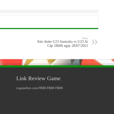
Next
Kèo thơm U23 Australia vs U23 Ai
Cập 18h00 ngày 28/07/2021
Link Review Game
rvgamehot.com
FB88
FB88
FB88