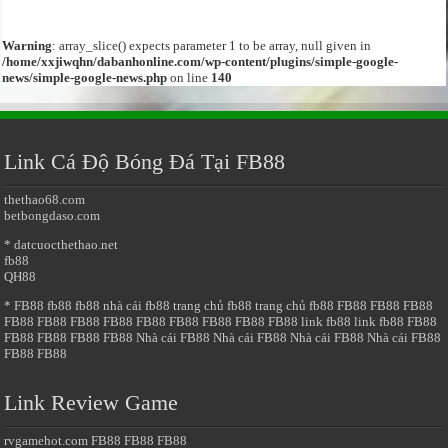
Warning
: array_slice() expects parameter 1 to be array, null given in
/home/xxjiwqhn/dabanhonline.com/wp-content/plugins/simple-google-
news/simple-google-news.php
on line
140
Link Cá Độ Bóng Đá Tại FB88
thethao68.com
betbongdaso.com
* datcuocthethao.net
fb88
QH88
* FB88
fb88
fb88
nhà cái fb88
trang chủ fb88
trang chủ fb88
FB88
FB88
FB88
FB88
FB88
FB88
FB88
FB88
FB88
FB88
FB88
FB88
link fb88
link fb88
FB88
FB88
FB88
FB88
FB88
Nhà cái FB88
Nhà cái FB88
Nhà cái FB88
Nhà cái FB88
FB88
FB88
Link Review Game
rvgamehot.com
FB88
FB88
FB88