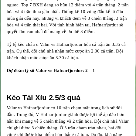
ngược. Top 7 BXH đang sở hữu 12 điểm với 4 trận thắng, 2 trân
hòa và 4 trận thua gần nhất. Thống kê 10 vòng đấu kể từ đầu
mùa giải đến nay, những vị khách đem về 3 chiến thắng, 3 trận
hòa và 4 trận thất bại. Với tình hình hiện tại, Hafnarfjordur sẽ
quyết tâm cao nhất để mang về ưu thế 3 điểm.
Tỷ lệ kèo châu u Valur vs Hafnarfjordur hòa cả trận ăn 3.35 cả
trận. Cụ thể, đội chủ nhà nhận mức cược ăn 2.00 cả trận. Đội
khách nhận mức cược ăn 3.30 cả trận.
Dự đoán tỷ số Valur vs Hafnarfjordur: 2 – 1
Kèo Tài Xỉu 2.5/3 quả
Valur vs Hafnarfjordur có 10 trận chạm mặt trong lịch sử đối
đầu. Trong đó, V Hafnarfjordur giành được lợi thế áp đảo hơn
hẳn khi mang về 5 chiến thắng và 2 trận hòa. Đội chủ nhà Valur
chỉ ghi được 3 chiến thắng. Ở 3 trận chạm trán nhau, hai đội
cũng ghi được khá nhiều bàn thắng cả trận. Do đó, khả năng