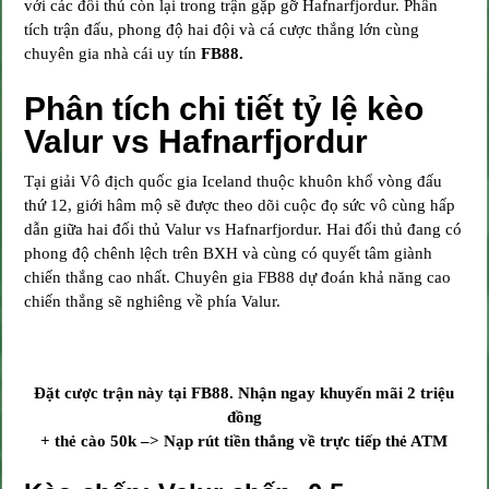
với các đối thủ còn lại trong trận gặp gỡ Hafnarfjordur. Phân
02/07/2021
tích trận đấu, phong độ hai đội và cá cược thắng lớn cùng
chuyên gia nhà cái uy tín
FB88.
Phân tích chi tiết tỷ lệ kèo
Valur vs Hafnarfjordur
Tại giải Vô địch quốc gia Iceland thuộc khuôn khổ vòng đấu
thứ 12, giới hâm mộ sẽ được theo dõi cuộc đọ sức vô cùng hấp
dẫn giữa hai đối thủ Valur vs Hafnarfjordur. Hai đối thủ đang có
phong độ chênh lệch trên BXH và cùng có quyết tâm giành
chiến thắng cao nhất. Chuyên gia FB88 dự đoán khả năng cao
chiến thắng sẽ nghiêng về phía Valur.
Đặt cược trận này tại FB88. Nhận ngay khuyến mãi 2 triệu
đồng
+ thẻ cào 50k –> Nạp rút tiền thắng về trực tiếp thẻ ATM