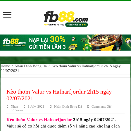
Home
/
Nhận Định Bóng Đá
/
Kèo thơm Valur vs Hafnarfjordur 2h15 ngày
02/07/2021
Kèo thơm Valur vs Hafnarfjordur 2h15 ngày
02/07/2021
on
Nhan
1 July, 2021
Nhận Định Bóng Đá
Comments Off
Kèo
98 Views
thơm
Valur
Kèo thơm Valur vs Hafnarfjordur
2h15 ngày 02/07/2021
.
vs
Hafnarfjordur
Valur sẽ có cơ hội ghi được điểm số và nâng cao khoảng cách
2h15
ngày