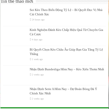
Tin thể thao mới
Soi Kèo Theo Biến Động Tỷ Lệ – Bí Quyết Đọc Vị Nhà
Cái Chính Xác
24 hours ago
Kinh Nghiệm Đánh Kèo Chấp Hiệu Quả Từ Chuyên Gia
Cá Cược
4 days ago
Bí Quyết Chọn Kèo Châu Âu Giúp Bạn Gia Tăng Tỷ Lệ
Thắng
1 week ago
Nhận Định Bundesliga Hôm Nay – Kèo Xiên Thơm Nhất
2 weeks ago
Nhận Định Serie A Hôm Nay – Dự Đoán Bóng Đá Ý
Chính Xác Nhất
2 weeks ago