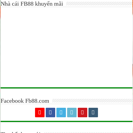
Nhà cái FB88 khuyến mãi
Facebook Fb88.com