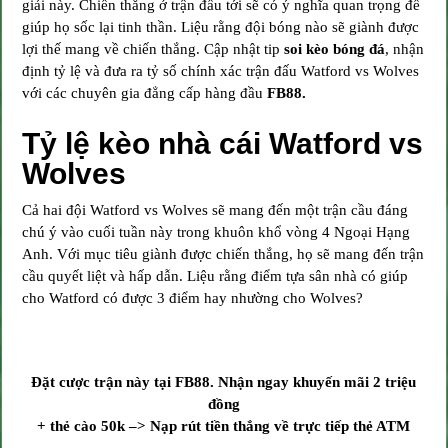
giải này. Chiến thắng ở trận đấu tới sẽ có ý nghĩa quan trọng để
21h00
ngày
giúp họ sốc lại tinh thần. Liệu rằng đội bóng nào sẽ giành được
11/9/2021
lợi thế mang về chiến thắng. Cập nhật tip
soi kèo bóng đá
, nhận
định tỷ lệ và đưa ra tỷ số chính xác trận đấu Watford vs Wolves
với các chuyên gia đẳng cấp hàng đầu
FB88.
Tỷ lệ kèo nhà cái Watford vs
Wolves
Cả hai đội Watford vs Wolves sẽ mang đến một trận cầu đáng
chú ý vào cuối tuần này trong khuôn khổ vòng 4 Ngoại Hạng
Anh. Với mục tiêu giành được chiến thắng, họ sẽ mang đến trận
cầu quyết liệt và hấp dẫn. Liệu rằng điểm tựa sân nhà có giúp
cho Watford có được 3 điểm hay nhường cho Wolves?
Đặt cược trận này tại FB88. Nhận ngay khuyến mãi 2 triệu
đồng
+ thẻ cào 50k –> Nạp rút tiền thắng về trực tiếp thẻ ATM