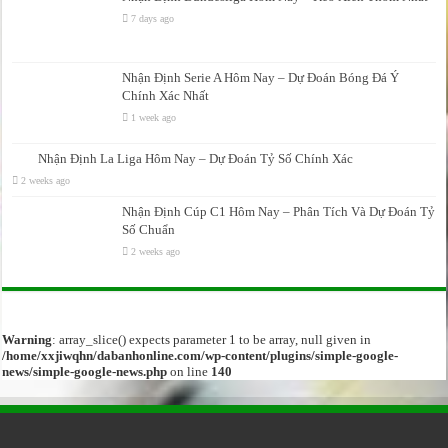
7 days ago
Nhận Định Serie A Hôm Nay – Dự Đoán Bóng Đá Ý
Chính Xác Nhất
1 week ago
Nhận Định La Liga Hôm Nay – Dự Đoán Tỷ Số Chính Xác
2 weeks ago
Nhận Định Cúp C1 Hôm Nay – Phân Tích Và Dự Đoán Tỷ
Số Chuẩn
2 weeks ago
Warning
: array_slice() expects parameter 1 to be array, null given in
/home/xxjiwqhn/dabanhonline.com/wp-content/plugins/simple-google-
news/simple-google-news.php
on line
140