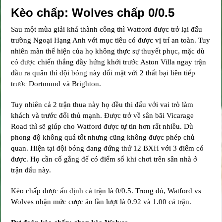
Kèo chấp:
Wolves
chấp 0/0.5
Sau một mùa giải khá thành công thì Watford được trở lại đấu
trường Ngoại Hạng Anh với mục tiêu có được vị trí an toàn. Tuy
nhiên màn thể hiện của họ không thực sự thuyết phục, mặc dù
có được chiến thắng đầy hứng khởi trước Aston Villa ngay trận
đầu ra quân thì đội bóng này đối mặt với 2 thất bại liên tiếp
trước Dortmund và Brighton.
Tuy nhiên cả 2 trận thua này họ đều thi đấu với vai trò làm
khách và trước đối thủ mạnh. Được trở về sân bãi Vicarage
Road thì sẽ giúp cho Watford được tự tin hơn rất nhiều. Dù
phong độ không quá tốt nhưng cũng không được phép chủ
quan. Hiện tại đội bóng đang đứng thứ 12 BXH với 3 điểm có
được. Họ cần cố gắng để có điểm số khi chơi trên sân nhà ở
trận đấu này.
Kèo chấp được ấn định cả trận là 0/0.5. Trong đó, Watford vs
Wolves nhận mức cược ăn lần lượt là 0.92 và 1.00 cả trận.