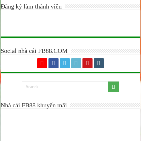
Đăng ký làm thành viên
Social nhà cái FB88.COM
Nhà cái FB88 khuyến mãi