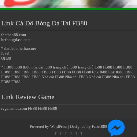
Link Cá Độ Bóng Đá Tại FB88
thethao68.com
betbongdaso.com
* datcuocthethao.net
fb88
QH88
* FB88
fb88
fb88
nhà cái fb88
trang chủ fb88
trang chủ fb88
FB88
FB88
FB88
FB88
FB88
FB88
FB88
FB88
FB88
FB88
FB88
FB88
link fb88
link fb88
FB88
FB88
FB88
FB88
FB88
Nhà cái FB88
Nhà cái FB88
Nhà cái FB88
Nhà cái FB88
FB88
FB88
Link Review Game
rvgamehot.com
FB88
FB88
FB88
Powered by
WordPress
| Designed by
Fabet888