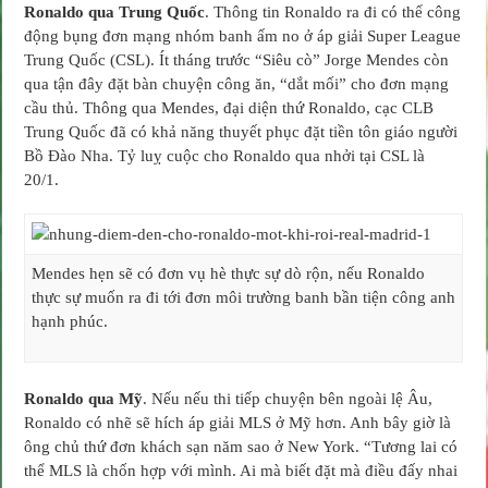
Ronaldo qua Trung Quốc
. Thông tin Ronaldo ra đi có thể công
động bụng đơn mạng nhóm banh ấm no ở áp giải Super League
Trung Quốc (CSL). Ít tháng trước “Siêu cò” Jorge Mendes còn
qua tận đây đặt bàn chuyện công ăn, “dắt mối” cho đơn mạng
cầu thủ. Thông qua Mendes, đại diện thứ Ronaldo, cạc CLB
Trung Quốc đã có khả năng thuyết phục đặt tiền tôn giáo người
Bồ Đào Nha. Tỷ luỵ cuộc cho Ronaldo qua nhởi tại CSL là
20/1.
Mendes hẹn sẽ có đơn vụ hè thực sự dò rộn, nếu Ronaldo
thực sự muốn ra đi tới đơn môi trường banh bần tiện công anh
hạnh phúc.
Ronaldo qua Mỹ
. Nếu nếu thi tiếp chuyện bên ngoài lệ Âu,
Ronaldo có nhẽ sẽ hích áp giải MLS ở Mỹ hơn. Anh bây giờ là
ông chủ thứ đơn khách sạn năm sao ở New York. “Tương lai có
thể MLS là chốn hợp với mình. Ai mà biết đặt mà điều đấy nhai