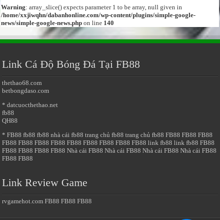
Warning
: array_slice() expects parameter 1 to be array, null given in
/home/xxjiwqhn/dabanhonline.com/wp-content/plugins/simple-google-
news/simple-google-news.php
on line
140
Link Cá Độ Bóng Đá Tại FB88
thethao68.com
betbongdaso.com
* datcuocthethao.net
fb88
QH88
* FB88
fb88
fb88
nhà cái fb88
trang chủ fb88
trang chủ fb88
FB88
FB88
FB88
FB88
FB88
FB88
FB88
FB88
FB88
FB88
FB88
FB88
link fb88
link fb88
FB88
FB88
FB88
FB88
FB88
Nhà cái FB88
Nhà cái FB88
Nhà cái FB88
Nhà cái FB88
FB88
FB88
Link Review Game
rvgamehot.com
FB88
FB88
FB88