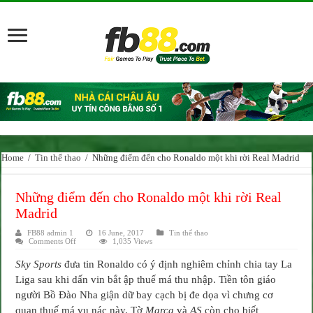
Home
/
Tin thể thao
/
Những điểm đến cho Ronaldo một khi rời Real Madrid
Những điểm đến cho Ronaldo một khi rời Real
Madrid
FB88 admin 1
16 June, 2017
Tin thể thao
on
Comments Off
1,035 Views
Những
điểm
Sky Sports
đưa tin Ronaldo có ý định nghiêm chỉnh chia tay La
đến
cho
Liga sau khi dấn vin bắt ập thuế má thu nhập. Tiền tôn giáo
Ronaldo
một
người Bồ Đào Nha giận dữ bay cạch bị đe dọa vì chưng cơ
khi
rời
quan thuế má vụ nác này. Tờ
Marca
và
AS
còn cho biết