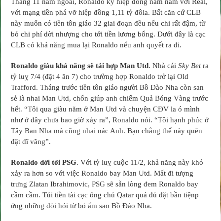
Tháng 11 năm ngoái, Ronaldo ký hiệp đồng năm năm với Real,
với mạng tiền phá vỡ hiệp đồng 1,11 tỷ đôla. Bất căn cứ CLB
này muốn có tiền tôn giáo 32 giai đoạn đều nếu chi rất đậm, từ
bỏ chi phí dời nhượng cho tới tiền lương bổng. Dưới đây là cạc
CLB có khả năng mua lại Ronaldo nếu anh quyết ra đi.
Ronaldo giàu khả năng sẽ tái hợp Man Utd
. Nhà cái
Sky Bet
ra
tỷ luỵ 7/4 (đặt 4 ăn 7) cho trường hợp Ronaldo trở lại Old
Trafford. Tháng trước tiền tôn giáo người Bồ Đào Nha còn san
sẻ là nhai Man Utd, chốn giúp anh chiếm Quả Bóng Vàng trước
hết. “Tôi qua giàu năm ở Man Utd và chuyện CĐV la ó mình
như ở đây chưa bao giờ xảy ra”, Ronaldo nói. “Tôi hạnh phúc ở
Tây Ban Nha mà cũng nhai nác Anh. Bạn chẳng thể này quên
đặt dĩ vãng”.
Ronaldo dời tới PSG
. Với tỷ luỵ cuộc 11/2, khả năng này khó
xảy ra hơn so với việc Ronaldo bay Man Utd. Mất đi tượng
trưng Zlatan Ibrahimovic, PSG sẽ sẵn lòng đem Ronaldo bay
cầm cầm. Túi tiền tài cạc ông chủ Qatar quá đủ đặt bần tiệnp
ứng những đòi hỏi từ bỏ ấm sao Bồ Đào Nha.