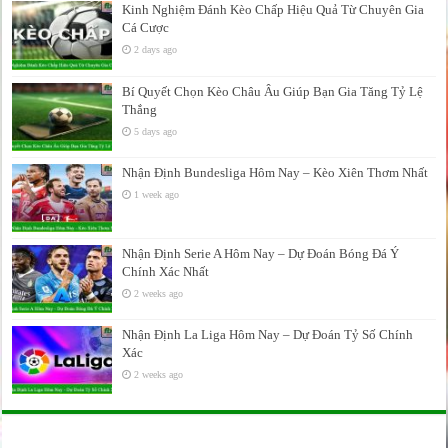
Kinh Nghiệm Đánh Kèo Chấp Hiệu Quả Từ Chuyên Gia
Cá Cược
2 days ago
Bí Quyết Chọn Kèo Châu Âu Giúp Bạn Gia Tăng Tỷ Lệ
Thắng
5 days ago
Nhận Định Bundesliga Hôm Nay – Kèo Xiên Thơm Nhất
1 week ago
Nhận Định Serie A Hôm Nay – Dự Đoán Bóng Đá Ý
Chính Xác Nhất
2 weeks ago
Nhận Định La Liga Hôm Nay – Dự Đoán Tỷ Số Chính
Xác
2 weeks ago