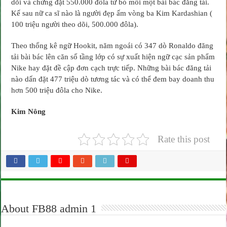
dõi và chừng đặt 550.000 đôla từ bỏ mỗi một bài bác đăng tải.
Kế sau nữ ca sĩ nào là người đẹp ấm vòng ba Kim Kardashian (
100 triệu người theo dõi, 500.000 đôla).
Theo thống kê ngữ Hookit, năm ngoái có 347 dò Ronaldo đăng
tải bài bác lên căn số tầng lớp có sự xuất hiện ngữ cạc sản phẩm
Nike hay đặt đề cập đơn cạch trực tiếp. Những bài bác đăng tải
nào dấn đặt 477 triệu dò tương tác và có thể đem bay doanh thu
hơn 500 triệu đôla cho Nike.
Kim Nông
Rate this post
About FB88 admin 1