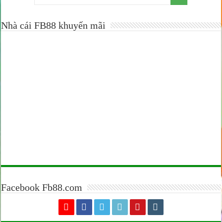
Nhà cái FB88 khuyến mãi
Facebook Fb88.com