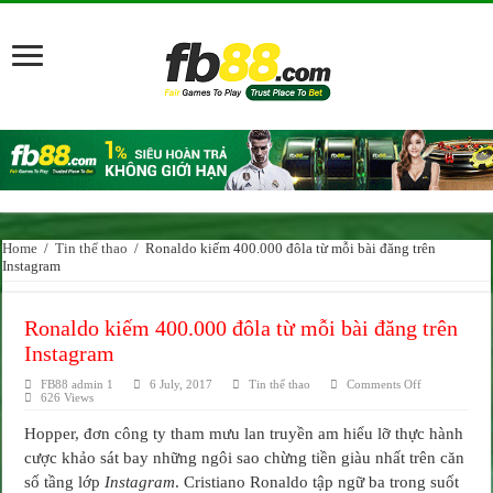
Home
/
Tin thể thao
/
Ronaldo kiếm 400.000 đôla từ mỗi bài đăng trên
Instagram
Ronaldo kiếm 400.000 đôla từ mỗi bài đăng trên
Instagram
on
FB88 admin 1
6 July, 2017
Tin thể thao
Comments Off
Ronaldo
626 Views
kiếm
400.000
Hopper, đơn công ty tham mưu lan truyền am hiểu lỡ thực hành
đôla
từ
cược khảo sát bay những ngôi sao chừng tiền giàu nhất trên căn
mỗi
bài
số tầng lớp
Instagram
. Cristiano Ronaldo tập ngữ ba trong suốt
đăng