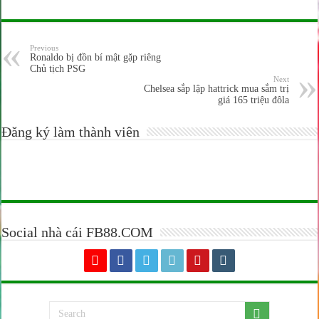
Previous
Ronaldo bị đồn bí mật gặp riêng
Chủ tịch PSG
Next
Chelsea sắp lập hattrick mua sắm trị
giá 165 triệu đôla
Đăng ký làm thành viên
Social nhà cái FB88.COM