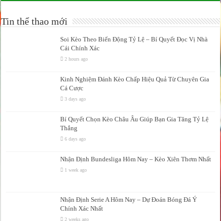
Tin thể thao mới
Soi Kèo Theo Biến Động Tỷ Lệ – Bí Quyết Đọc Vị Nhà
Cái Chính Xác
2 hours ago
Kinh Nghiệm Đánh Kèo Chấp Hiệu Quả Từ Chuyên Gia
Cá Cược
3 days ago
Bí Quyết Chọn Kèo Châu Âu Giúp Bạn Gia Tăng Tỷ Lệ
Thắng
6 days ago
Nhận Định Bundesliga Hôm Nay – Kèo Xiên Thơm Nhất
1 week ago
Nhận Định Serie A Hôm Nay – Dự Đoán Bóng Đá Ý
Chính Xác Nhất
2 weeks ago