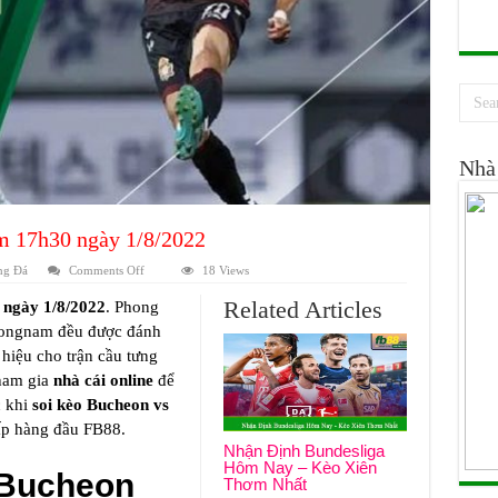
Nhà
m 17h30 ngày 1/8/2022
on
ng Đá
Comments Off
18 Views
Soi
kèo
Related Articles
ngày 1/8/2022
. Phong
Bucheon
vs
eongnam đều được đánh
Gyeongnam
17h30
 hiệu cho trận cầu tưng
ngày
1/8/2022
ham gia
nhà cái online
để
c khi
soi kèo Bucheon vs
ấp hàng đầu FB88.
Nhận Định Bundesliga
Hôm Nay – Kèo Xiên
i Bucheon
Thơm Nhất