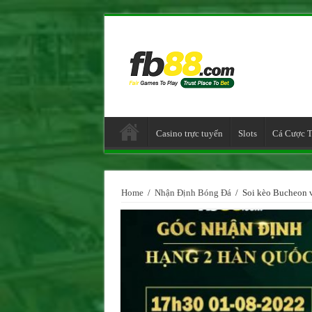
Casino trực tuyến
Slots
Cá Cược T
Home
/
Nhận Định Bóng Đá
/
Soi kèo Bucheon 