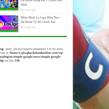
Dự Đoán Bóng Đá Ý Chính Xác
Nhất
2 weeks ago
Nhận Định La Liga Hôm Nay –
Dự Đoán Tỷ Số Chính Xác
2 weeks ago
ing
: array_slice() expects parameter 1 to be array,
iven in
/home/xxjiwqhn/dabanhonline.com/wp-
t/plugins/simple-google-news/simple-google-
php
on line
140