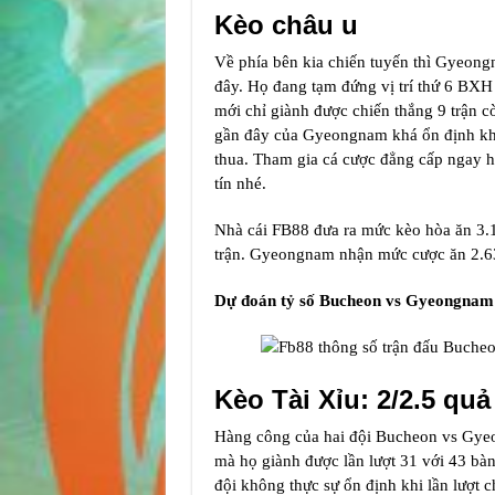
Kèo châu u
Về phía bên kia chiến tuyến thì Gyeongn
đây. Họ đang tạm đứng vị trí thứ 6 BXH 
mới chỉ giành được chiến thắng 9 trận còn
gần đây của Gyeongnam khá ổn định khi 
thua. Tham gia cá cược đẳng cấp ngay 
tín nhé.
Nhà cái FB88 đưa ra mức kèo hòa ăn 3.1
trận. Gyeongnam nhận mức cược ăn 2.63
Dự đoán tỷ số Bucheon vs Gyeongnam:
Kèo Tài Xỉu: 2/2.5 quả
Hàng công của hai đội Bucheon vs Gye
mà họ giành được lần lượt 31 với 43 bàn 
đội không thực sự ổn định khi lần lượt 