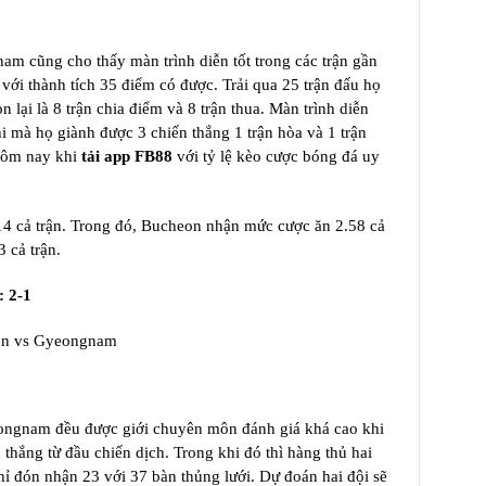
am cũng cho thấy màn trình diễn tốt trong các trận gần
với thành tích 35 điểm có được. Trải qua 25 trận đấu họ
 lại là 8 trận chia điểm và 8 trận thua. Màn trình diễn
mà họ giành được 3 chiến thắng 1 trận hòa và 1 trận
hôm nay khi
tải app FB88
với tỷ lệ kèo cược bóng đá uy
4 cả trận. Trong đó, Bucheon nhận mức cược ăn 2.58 cả
 cả trận.
 2-1
ongnam đều được giới chuyên môn đánh giá khá cao khi
thắng từ đầu chiến dịch. Trong khi đó thì hàng thủ hai
chỉ đón nhận 23 với 37 bàn thủng lưới. Dự đoán hai đội sẽ