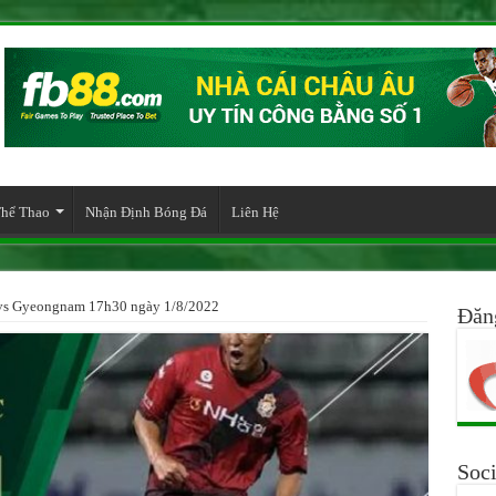
hể Thao
Nhận Định Bóng Đá
Liên Hệ
vs Gyeongnam 17h30 ngày 1/8/2022
Đăng
Soc