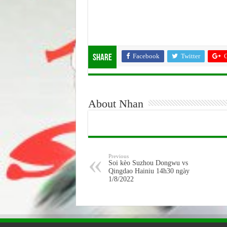
Facebook
Twitter
G
Share
About Nhan
Previous
Soi kèo Suzhou Dongwu vs
Qingdao Hainiu 14h30 ngày
1/8/2022