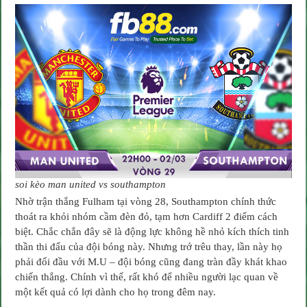
soi kèo man united vs southampton
Nhờ trận thắng Fulham tại vòng 28, Southampton chính thức
thoát ra khỏi nhóm cầm đèn đỏ, tạm hơn Cardiff 2 điểm cách
biệt. Chắc chắn đây sẽ là động lực không hề nhỏ kích thích tinh
thần thi đấu của đội bóng này. Nhưng trớ trêu thay, lần này họ
phải đối đầu với M.U – đội bóng cũng đang tràn đầy khát khao
chiến thắng. Chính vì thế, rất khó để nhiều người lạc quan về
một kết quả có lợi dành cho họ trong đêm nay.