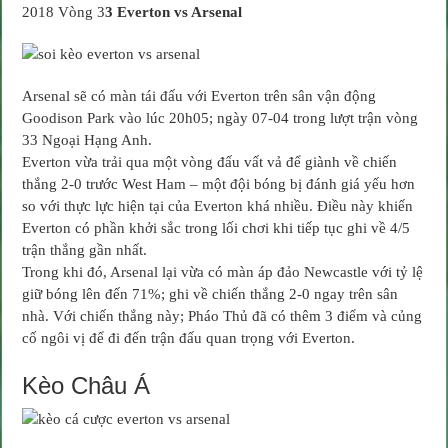
2018 Vòng 3
3 Everton vs Arsenal
Arsenal sẽ có màn tái đấu với Everton trên sân vận động
Goodison Park vào lúc 20h05; ngày 07-04 trong lượt trận vòng
33 Ngoại Hạng Anh.
Everton vừa trải qua một vòng đấu vất vả để giành về chiến
thắng 2-0 trước West Ham – một đội bóng bị đánh giá yếu hơn
so với thực lực hiện tại của Everton khá nhiều. Điều này khiến
Everton có phần khởi sắc trong lối chơi khi tiếp tục ghi về 4/5
trận thắng gần nhất.
Trong khi đó, Arsenal lại vừa có màn áp đảo Newcastle với tỷ lệ
giữ bóng lên đến 71%; ghi về chiến thắng 2-0 ngay trên sân
nhà. Với chiến thắng này; Pháo Thủ đã có thêm 3 điểm và củng
cố ngôi vị để đi đến trận đấu quan trọng với Everton.
Kèo Châu Á