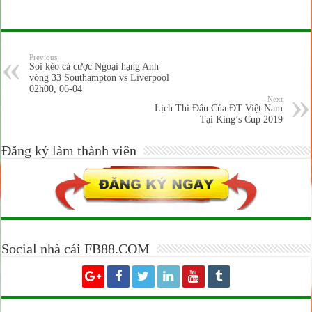
Previous
Soi kèo cá cược Ngoại hạng Anh
vòng 33 Southampton vs Liverpool
02h00, 06-04
Next
Lịch Thi Đấu Của ĐT Việt Nam
Tại King’s Cup 2019
Đăng ký làm thành viên
Social nhà cái FB88.COM