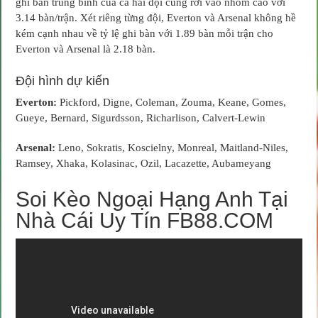
ghi bàn trung bình của cả hai đội cũng rơi vào nhóm cao với
3.14 bàn/trận. Xét riêng từng đội, Everton và Arsenal không hề
kém cạnh nhau về tỷ lệ ghi bàn với 1.89 bàn mỗi trận cho
Everton và Arsenal là 2.18 bàn.
Đội hình dự kiến
Everton:
Pickford, Digne, Coleman, Zouma, Keane, Gomes,
Gueye, Bernard, Sigurdsson, Richarlison, Calvert-Lewin
Arsenal:
Leno, Sokratis, Koscielny, Monreal, Maitland-Niles,
Ramsey, Xhaka, Kolasinac, Ozil, Lacazette, Aubameyang
Soi Kèo Ngoại Hạng Anh Tại
Nhà Cái Uy Tín FB88.COM