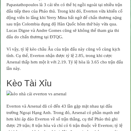
Papastathopoulos là 3 cái tên có thể bị ngồi ngoài tại nhiều trận
đấu tiếp theo của Pháo thủ. Trong khi đó, Everton vừa khiến cổ
động viên lo lắng khi Yerry Mina bất ngờ để chấn thương nặng
sau trận Colombia đụng độ Hàn Quốc hôm thứ bảy vừa qua.
Lucas Digne và Andre Gomes cũng sẽ không thể tham gia thi
đấu do chấn thương tại ĐTQG.
Vì vậy, tỷ lệ kèo châu Âu của trận đấu này cũng vô cùng kịch
tính. Cụ thể, Everton nhận được tỷ lệ 2.85, trong khi cược
Arsenal thấp hơn một ít với 2.19. Tỷ lệ hòa là 3.65 cho trận đấu
lần này.
Kèo Tài Xỉu
Everton và Arsenal đã có đến 43 lần gặp mặt nhau tại đấu
trường Ngoại Hạng Anh. Trong đó, Arsenal có phần mạnh mẽ
hơn khi áp đảo Everton về số trận thắng, cụ thể Pháo thủ ghi
được 29 trận; 8 trận hòa và chỉ có 6 trận thuộc về Everton; tỷ lệ