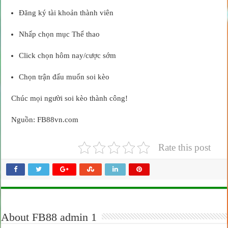
Đăng ký tài khoản thành viên
Nhấp chọn mục Thể thao
Click chọn hôm nay/cược sớm
Chọn trận đấu muốn soi kèo
Chúc mọi người soi kèo thành công!
Nguồn: FB88vn.com
Rate this post
About FB88 admin 1