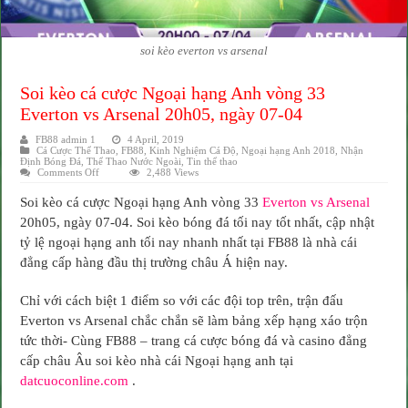
soi kèo everton vs arsenal
Soi kèo cá cược Ngoại hạng Anh vòng 33
Everton vs Arsenal 20h05, ngày 07-04
FB88 admin 1
4 April, 2019
Cá Cược Thể Thao
,
FB88
,
Kinh Nghiệm Cá Độ
,
Ngoại hạng Anh 2018
,
Nhận
Định Bóng Đá
,
Thể Thao Nước Ngoài
,
Tin thể thao
on
Comments Off
2,488 Views
Soi
kèo
Soi kèo cá cược Ngoại hạng Anh vòng 33
Everton vs Arsenal
cá
cược
20h05, ngày 07-04. Soi kèo bóng đá tối nay tốt nhất, cập nhật
Ngoại
hạng
tỷ lệ ngoại hạng anh tối nay nhanh nhất tại FB88 là nhà cái
Anh
vòng
đẳng cấp hàng đầu thị trường châu Á hiện nay.
33
Everton
vs
Chỉ với cách biệt 1 điểm so với các đội top trên, trận đấu
Arsenal
20h05,
Everton vs Arsenal chắc chắn sẽ làm bảng xếp hạng xáo trộn
ngày
07-
tức thời- Cùng FB88 – trang cá cược bóng đá và casino đẳng
04
cấp châu Âu soi kèo nhà cái Ngoại hạng anh tại
datcuoconline.com
.