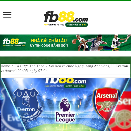
Home
/
Cá Cược Thể Thao
/
Soi kèo cá cược Ngoại hạng Anh vòng 33 Everton
vs Arsenal 20h05, ngày 07-04