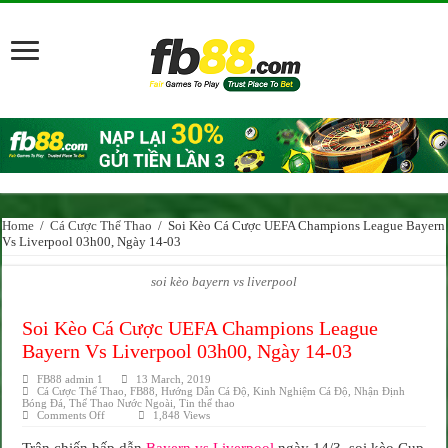
Home
/
Cá Cược Thể Thao
/
Soi Kèo Cá Cược UEFA Champions League Bayern
Vs Liverpool 03h00, Ngày 14-03
soi kèo bayern vs liverpool
Soi Kèo Cá Cược UEFA Champions League
Bayern Vs Liverpool 03h00, Ngày 14-03
FB88 admin 1
13 March, 2019
Cá Cược Thể Thao
,
FB88
,
Hướng Dẫn Cá Độ
,
Kinh Nghiệm Cá Độ
,
Nhận Định
Bóng Đá
,
Thể Thao Nước Ngoài
,
Tin thể thao
on
Comments Off
1,848 Views
Soi
Kèo