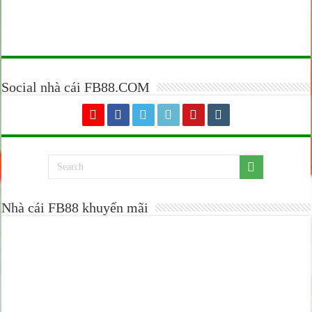
Social nhà cái FB88.COM
Nhà cái FB88 khuyến mãi