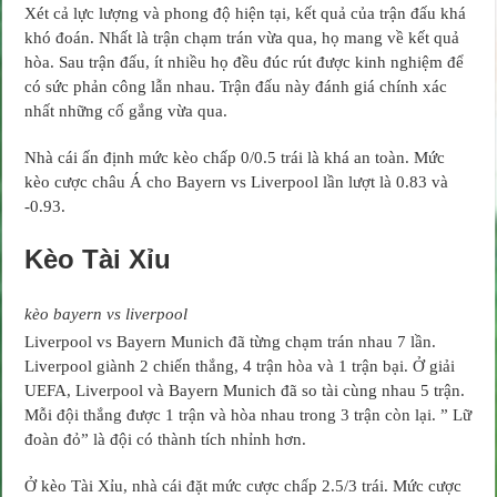
Xét cả lực lượng và phong độ hiện tại, kết quả của trận đấu khá
khó đoán. Nhất là trận chạm trán vừa qua, họ mang về kết quả
hòa. Sau trận đấu, ít nhiều họ đều đúc rút được kinh nghiệm để
có sức phản công lẫn nhau. Trận đấu này đánh giá chính xác
nhất những cố gắng vừa qua.
Nhà cái ấn định mức kèo chấp 0/0.5 trái là khá an toàn. Mức
kèo cược châu Á cho Bayern vs Liverpool lần lượt là 0.83 và
-0.93.
Kèo Tài Xỉu
kèo bayern vs liverpool
Liverpool vs Bayern Munich đã từng chạm trán nhau 7 lần.
Liverpool giành 2 chiến thắng, 4 trận hòa và 1 trận bại. Ở giải
UEFA, Liverpool và Bayern Munich đã so tài cùng nhau 5 trận.
Mỗi đội thắng được 1 trận và hòa nhau trong 3 trận còn lại. ” Lữ
đoàn đỏ” là đội có thành tích nhỉnh hơn.
Ở kèo Tài Xỉu, nhà cái đặt mức cược chấp 2.5/3 trái. Mức cược