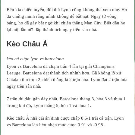
Bên kia chiến tuyến, đối thủ Lyon cũng không thể xem nhẹ. Họ
đã chứng minh rằng mình không dễ bắt nạt. Ngay từ vòng
bảng, họ đã gây bất ngờ khi chiến thắng Man City. Biết đâu họ
lại một lần nữa lập thành tích ngay trên sân nhà.
Kèo Châu Á
kèo cá cược lyon vs barcelona
Lyon vs Barcelona đã chạm trán 4 lần tại giải Champions
Leauge. Barcelona đạt thành tích nhỉnh hơn. Gã khổng lồ xứ
Catalan ôm trọn 2 chiến thắng là 2 trận hòa. Lyon đạt 2 trận hòa
ngay trên sân nhà.
7 trận thi đấu gần đây nhất, Barcelona thắng 3, hòa 3 và thua 1.
Trong khi đó, Lyon thắng 5, hòa 1 và thua 1.
Kèo châu Á nhà cái ấn định cược chấp 0.5/1 trái cả trận. Lyon
vs Barcelona lần lượt nhận mức cược 0.91 và -0.98.