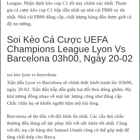
Cược
League. Nhận định kèo cup C1 tối nay chính xác nhất. Tham
UEFA
Champions
gia cá cược kèo cup C1 hấp dẫn nhất tại nhà cái FB88 uy tín
League
Lyon
nhất. Nhà cái FB88 đẳng cấp, chất lượng hàng đầu được giới cá
Vs
độ tin tưởng.
Barcelona
03h00,
Ngày
20-
Soi Kèo Cá Cược UEFA
02
Champions League Lyon Vs
Barcelona 03h00, Ngày 20-02
soi kèo lyon vs barcelona
Trận đấu Lyon vs Barcelona sẽ chính thức khởi tranh lúc 03h00,
ngày 20-02. Trận đấu hấp dẫn giứa hai đối thru đáng ghờm. Họ
khá tương đồng nhau về mặt lực lượng cũng như đẳng cấp.
Chắc chắn họ sẽ khiến người hâm mộ hài lòng.
Barcelona sẽ thi đấu với đội hình ổn nhất. Các cầu thủ chấn
thương đều đang nỗ lực phục hồi với sức khỏe tốt nhất. Cùng
với đó, trụ cột hàng thủ Samuel Umtiti cũng có thể góp mặt để
tăng chất thép cho Barca.