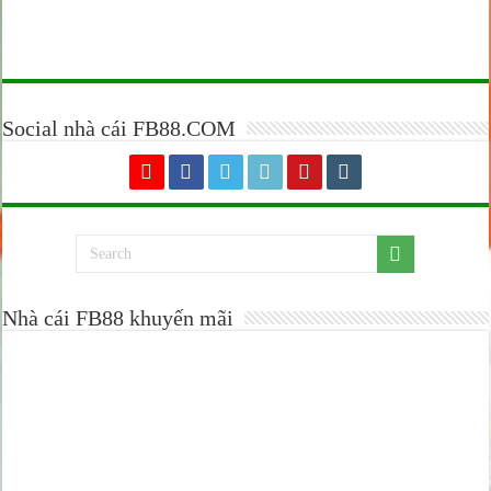
Social nhà cái FB88.COM
Nhà cái FB88 khuyến mãi