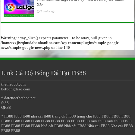
Xác
2 weeks ago
Warning
: array_slice() expects parameter 1 to be array, null given in
/home/xxjiwqhn/dabanhonline.com/wp-content/plugins/simple-google-
news/simple-google-news.php
on line
140
Link Cá Độ Bóng Đá Tại FB88
thethao68.com
betbongdaso.com
* datcuocthethao.net
fb88
QH88
* FB88
fb88
fb88
nhà cái fb88
trang chủ fb88
trang chủ fb88
FB88
FB88
FB88
FB88
FB88
FB88
FB88
FB88
FB88
FB88
FB88
FB88
link fb88
link fb88
FB88
FB88
FB88
FB88
FB88
Nhà cái FB88
Nhà cái FB88
Nhà cái FB88
Nhà cái FB88
FB88
FB88