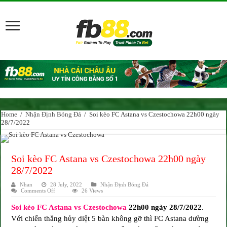
Home
/
Nhận Định Bóng Đá
/
Soi kèo FC Astana vs Czestochowa 22h00 ngày
28/7/2022
Soi kèo FC Astana vs Czestochowa 22h00 ngày
28/7/2022
Nhan
28 July, 2022
Nhận Định Bóng Đá
on
Comments Off
26 Views
Soi
kèo
Soi kèo FC Astana vs Czestochowa
22h00 ngày 28/7/2022
.
FC
Astana
Với chiến thắng hủy diệt 5 bàn không gỡ thì FC Astana dường
vs
Czestochowa