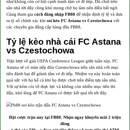
như không còn cơ hội cạnh tranh tấm vé đi tiếp. Dù chơi trên
22h00
ngày
sân nhà tới đây cũng khó mong chờ họ làm nên điều bất ngờ.
28/7/2022
Cùng tham gia
cách đăng nhập FB88
để nhận định tỷ lệ và đưa
ra tỷ số chính xác khi
soi kèo FC Astana vs Czestochowa
với
các chuyên gia đẳng cấp hàng đầu FB88.
Tỷ lệ kèo nhà cái FC Astana
vs Czestochowa
Trận lượt về giải UEFA Conference League giữa tuần này, FC
Astana sẽ có màn tiếp đón Czestochowa trên sân nhà với mục
tiêu đánh bại để giành tấm vé đi tiếp. Nhiệm vụ này hoàn toàn
quá sức với họ kể cả khi họ được chơi trên điểm tựa sân nhà.
Với sự kém cỏi về thực lực và không còn nhiều mục tiêu thi
đấu, khó lòng để FC Astana có được kết quả tốt tới đây.
Đặt cược trận này tại FB88. Nhận ngay khuyến mãi 2 triệu
đồng