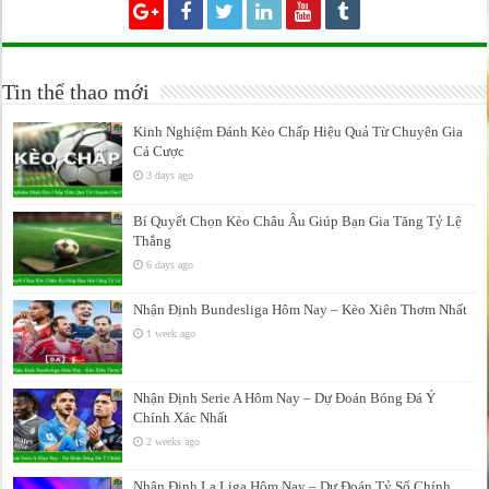
Tin thể thao mới
Kinh Nghiệm Đánh Kèo Chấp Hiệu Quả Từ Chuyên Gia
Cá Cược
3 days ago
Bí Quyết Chọn Kèo Châu Âu Giúp Bạn Gia Tăng Tỷ Lệ
Thắng
6 days ago
Nhận Định Bundesliga Hôm Nay – Kèo Xiên Thơm Nhất
1 week ago
Nhận Định Serie A Hôm Nay – Dự Đoán Bóng Đá Ý
Chính Xác Nhất
2 weeks ago
Nhận Định La Liga Hôm Nay – Dự Đoán Tỷ Số Chính