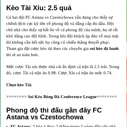
Kèo Tài Xỉu: 2.5 quả
Cả hai đội FC Astana vs Czestochowa vẫn đang cho thấy sự
chênh lệch cực kỳ lớn về phong độ và đẳng cấp thi đấu. Đội
chủ nhà cho thấy sự bất ổn về cả phong độ của mình, họ sẽ rất
khó dâng cao đội hình. Trong khi đội khách áp đảo về mọi mặt
thì không cần hết sức họ cũng có chiến thắng thuyết phục.
Tham gia đặt cược kèo tài theo các chuyên gia
soi kèo đá banh
thì sẽ an toàn hơn.
Mức cược Tài xỉu được nhà cái ấn định cả trận là 2.5 trái. Trong
đó, cược Tài cả trận ăn 0.98. Cược Xỉu cả trận ăn mức 0.74.
Chọn kèo Tài.
>>>>>>>> Soi Kèo Bóng Đá Conference League<<<<<<<<
Phong độ thi đấu gần đây FC
Astana vs Czestochowa
FC Astana:
2 hòa 1 thua 2 thắng trong 5 vòng đấu sân nhà