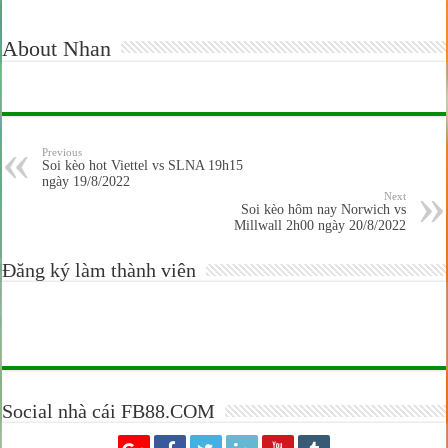
About Nhan
Previous
Soi kèo hot Viettel vs SLNA 19h15
ngày 19/8/2022
Next
Soi kèo hôm nay Norwich vs
Millwall 2h00 ngày 20/8/2022
Đăng ký làm thành viên
Social nhà cái FB88.COM