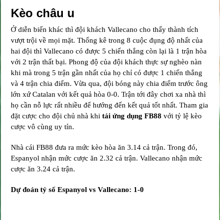
Kèo châu u
Ở diễn biến khác thì đội khách Vallecano cho thấy thành tích
vượt trội về mọi mặt. Thống kê trong 8 cuộc đụng độ nhất của
hai đội thì Vallecano có được 5 chiến thắng còn lại là 1 trận hòa
với 2 trận thất bại. Phong độ của đội khách thực sự nghèo nàn
khi mà trong 5 trận gần nhất của họ chỉ có được 1 chiến thắng
và 4 trận chia điểm. Vừa qua, đội bóng này chia điểm trước ông
lớn xứ Catalan với kết quả hòa 0-0. Trận tới đây chơi xa nhà thì
họ cần nỗ lực rất nhiều để hướng đến kết quả tốt nhất. Tham gia
đặt cược cho đội chủ nhà khi
tải ứng dụng FB88
với tỷ lệ kèo
cược vô cùng uy tín.
Nhà cái FB88 đưa ra mức kèo hòa ăn 3.14 cả trận. Trong đó,
Espanyol nhận mức cược ăn 2.32 cả trận. Vallecano nhận mức
cược ăn 3.24 cả trận.
Dự đoán tỷ số Espanyol vs Vallecano: 1-0