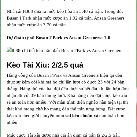
Nhà cái FB88 đưa ra mức kèo hòa ăn 3.40 cả trận. Trong đó,
Busan I’Park nhận mức cược ăn 1.92 cả trận.
Ansan Greeners
nhận mức cược ăn 3.70 cả trận.
Dự đoán tỷ số
Busan I’Park vs Ansan Greeners
: 1-0
Kèo Tài Xỉu: 2/2.5 quả
Hàng công của
Busan I’Park vs Ansan Greeners hiện tại đều
thực sự kém cỏi khi mà họ chỉ lần lượt có được 23 với 24 bàn
thắng. Hàng thủ của hai đội đều thực sự bết đát khi lần lượt đón
nhận 36 với 39 bàn thủng lưới
. Khả năng nên đặt cược kèo xỉu
sẽ an toàn hơn nhiều. Với màn trình diễn nghèo nàn hiện tại thì
thật khó mong chờ họ mang đến thế trận tưng bừng. Đặt cược
kèo xỉu theo giới chuyên môn
soi kèo chuẩn xác
an toàn hơn
nhiều.
Mức cược Tài xỉu được nhà cái ấn định cả trận là 2/2.5 trái.