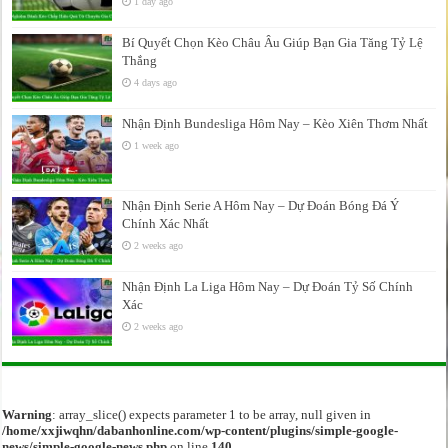
1 day ago
Bí Quyết Chọn Kèo Châu Âu Giúp Bạn Gia Tăng Tỷ Lệ
Thắng
4 days ago
Nhận Định Bundesliga Hôm Nay – Kèo Xiên Thơm Nhất
1 week ago
Nhận Định Serie A Hôm Nay – Dự Đoán Bóng Đá Ý
Chính Xác Nhất
2 weeks ago
Nhận Định La Liga Hôm Nay – Dự Đoán Tỷ Số Chính
Xác
2 weeks ago
Warning
: array_slice() expects parameter 1 to be array, null given in
/home/xxjiwqhn/dabanhonline.com/wp-content/plugins/simple-google-
news/simple-google-news.php
on line
140