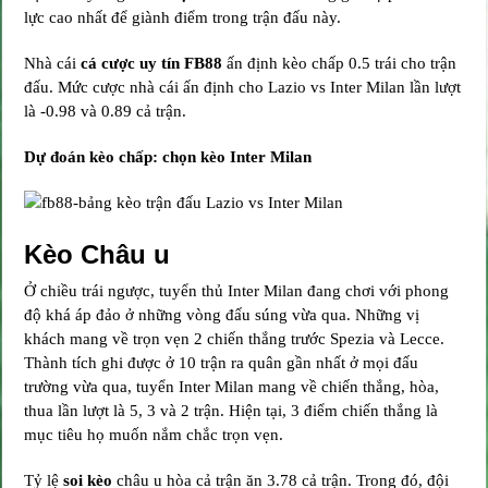
lực cao nhất để giành điểm trong trận đấu này.
Nhà cái
cá cược uy tín FB88
ấn định kèo chấp 0.5 trái cho trận
đấu. Mức cược nhà cái ấn định cho Lazio vs Inter Milan lần lượt
là -0.98 và 0.89 cả trận.
Dự đoán kèo chấp: chọn kèo Inter Milan
Kèo Châu u
Ở chiều trái ngược, tuyển thủ Inter Milan đang chơi với phong
độ khá áp đảo ở những vòng đấu súng vừa qua. Những vị
khách mang về trọn vẹn 2 chiến thắng trước Spezia và Lecce.
Thành tích ghi được ở 10 trận ra quân gần nhất ở mọi đấu
trường vừa qua, tuyển Inter Milan mang về chiến thắng, hòa,
thua lần lượt là 5, 3 và 2 trận. Hiện tại, 3 điểm chiến thắng là
mục tiêu họ muốn nắm chắc trọn vẹn.
Tỷ lệ
soi kèo
châu u hòa cả trận ăn 3.78 cả trận. Trong đó, đội