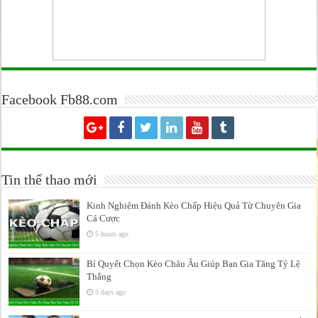
Facebook Fb88.com
Tin thể thao mới
Kinh Nghiệm Đánh Kèo Chấp Hiệu Quả Từ Chuyên Gia
Cá Cược
5 hours ago
Bí Quyết Chọn Kèo Châu Âu Giúp Bạn Gia Tăng Tỷ Lệ
Thắng
3 days ago