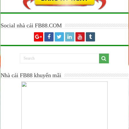
Social nhà cái FB88.COM
Nhà cái FB88 khuyến mãi