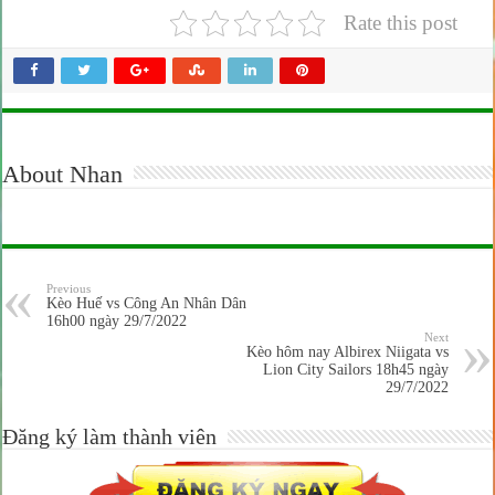
Rate this post
About Nhan
Previous
Kèo Huế vs Công An Nhân Dân
16h00 ngày 29/7/2022
Next
Kèo hôm nay Albirex Niigata vs
Lion City Sailors 18h45 ngày
29/7/2022
Đăng ký làm thành viên