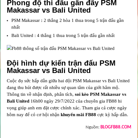
Phong độ thi đấu gần đây
PSM
Makassar vs Bali United
PSM Makassar
:
2 thắng 2 hòa 1 thua
trong 5 trận đấu gần
nhất
Bali United : 4 thắng 1 thua
trong 5 trận đấu gần nhất
Đội hình dự kiến trận đấu
PSM
Makassar vs Bali United
Cuộc đọ sức hấp dẫn giữa hai đội PSM Makassar vs Bali United
đang thu hút được rất nhiều sự quan tâm của giới hâm mộ.
Thông tin về nhận định, phân tích,
soi kèo PSM Makassar vs
Bali United
16h00 ngày 29/7/2022 của chuyên gia FB88 hi
vọng giúp anh em đặt cược chính xác. Tham gia cá cược ngày
hôm nay để có cơ hội nhận
khuyến mãi FB88
cực kỳ hấp dẫn.
Nguồn:
BLOGFB88.COM