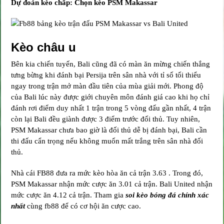
Dự đoán kèo chấp: Chọn kèo
PSM Makassar
Kèo châu u
Bên kia chiến tuyến, Bali cũng đã có màn ăn mừng chiến thắng
tưng bừng khi đánh bại Persija trên sân nhà với tỉ số tối thiểu
ngay trong trận mở màn đầu tiên của mùa giải mới. Phong độ
của Bali lúc này được giới chuyên môn đánh giá cao khi họ chỉ
đánh rơi điểm duy nhất 1 trận trong 5 vòng đấu gần nhất, 4 trận
còn lại Bali đều giành được 3 điểm trước đối thủ. Tuy nhiên,
PSM Makassar chưa bao giờ là đối thủ dễ bị đánh bại, Bali cần
thi đấu cẩn trọng nếu không muốn mất trắng trên sân nhà đối
thủ.
Nhà cái FB88 đưa ra mức kèo hòa ăn cả trận 3.63 . Trong đó,
PSM Makassar
nhận mức cược ăn 3.01 cả trận.
Bali United
nhận
mức cược ăn 4.12 cả trận. Tham gia
soi kèo bóng đá chính xác
nhất
cùng fb88 để có cơ hội ăn cược cao.