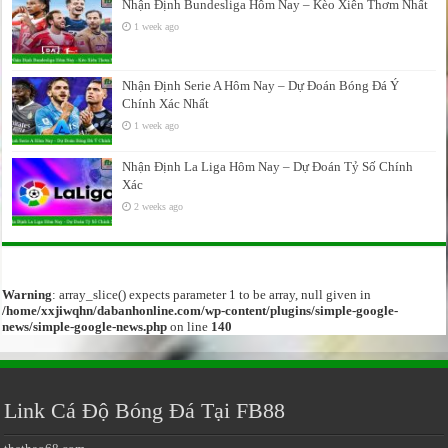
Nhận Định Bundesliga Hôm Nay – Kèo Xiên Thơm Nhất
1 week ago
Nhận Định Serie A Hôm Nay – Dự Đoán Bóng Đá Ý
Chính Xác Nhất
1 week ago
Nhận Định La Liga Hôm Nay – Dự Đoán Tỷ Số Chính
Xác
2 weeks ago
Warning
: array_slice() expects parameter 1 to be array, null given in
/home/xxjiwqhn/dabanhonline.com/wp-content/plugins/simple-google-
news/simple-google-news.php
on line
140
Link Cá Độ Bóng Đá Tại FB88