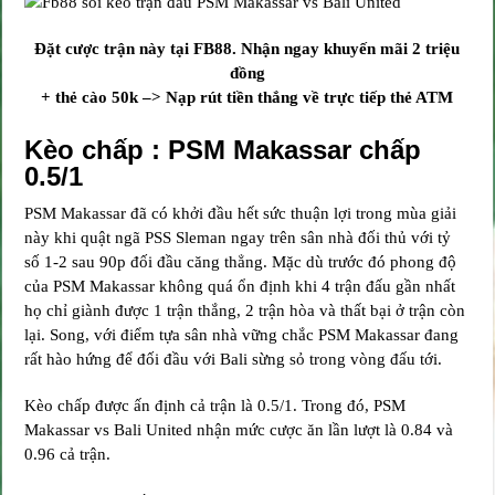
Đặt cược trận này tại FB88. Nhận ngay khuyến mãi 2 triệu
đồng
+ thẻ cào 50k –> Nạp rút tiền thắng về trực tiếp thẻ ATM
Kèo chấp :
PSM Makassar
chấp
0.5/1
PSM Makassar đã có khởi đầu hết sức thuận lợi trong mùa giải
này khi quật ngã PSS Sleman ngay trên sân nhà đối thủ với tỷ
số 1-2 sau 90p đối đầu căng thẳng. Mặc dù trước đó phong độ
của PSM Makassar không quá ổn định khi 4 trận đấu gần nhất
họ chỉ giành được 1 trận thắng, 2 trận hòa và thất bại ở trận còn
lại. Song, với điểm tựa sân nhà vững chắc PSM Makassar đang
rất hào hứng để đối đầu với Bali sừng sỏ trong vòng đấu tới.
Kèo chấp được ấn định cả trận là 0.5/1. Trong đó,
PSM
Makassar vs Bali United
nhận mức cược ăn lần lượt là 0.84 và
0.96 cả trận.