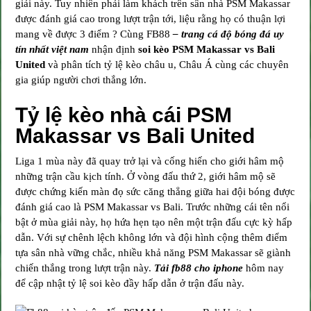
giải này. Tuy nhiên phải làm khách trên sân nhà PSM Makassar
Bali
United
được đánh giá cao trong lượt trận tới, liệu rằng họ có thuận lợi
16h00
mang về được 3 điểm ?
ngày
Cùng FB88
– trang cá độ bóng đá uy
29/7/2022
tín nhất việt nam
nhận định
soi kèo
PSM Makassar vs Bali
United
v
à phân tích tỷ lệ kèo châu u, Châu Á cùng các chuyên
gia giúp người chơi thắng lớn.
Tỷ lệ kèo nhà cái
PSM
Makassar vs Bali United
Liga 1 mùa này đã quay trở lại và cống hiến cho giới hâm mộ
những trận cầu kịch tính. Ở vòng đấu thứ 2, giới hâm mộ sẽ
được chứng kiến màn đọ sức căng thẳng giữa hai đội bóng được
đánh giá cao là PSM Makassar vs Bali. Trước những cái tên nổi
bật ở mùa giải này, họ hứa hẹn tạo nên một trận đấu cực kỳ hấp
dẫn. Với sự chênh lệch không lớn và đội hình cộng thêm điểm
tựa sân nhà vững chắc, nhiều khả năng PSM Makassar sẽ giành
chiến thắng trong lượt trận này.
Tải fb88 cho iphone
hôm nay
để cập nhật tỷ lệ soi kèo đầy hấp dẫn ở trận đấu này.