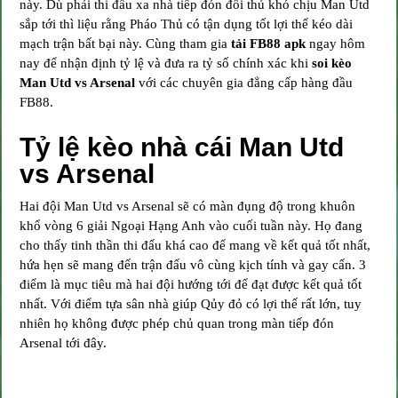
này. Dù phải thi đấu xa nhà tiếp đón đối thủ khó chịu Man Utd
22h30
ngày
sắp tới thì liệu rằng Pháo Thủ có tận dụng tốt lợi thế kéo dài
4/9/2022
mạch trận bất bại này. Cùng tham gia
tải FB88 apk
ngay hôm
nay để nhận định tỷ lệ và đưa ra tỷ số chính xác khi
soi kèo
Man Utd vs Arsenal
với các chuyên gia đẳng cấp hàng đầu
FB88.
Tỷ lệ kèo nhà cái Man Utd
vs Arsenal
Hai đội Man Utd vs Arsenal sẽ có màn đụng độ trong khuôn
khổ vòng 6 giải Ngoại Hạng Anh vào cuối tuần này. Họ đang
cho thấy tinh thần thi đấu khá cao để mang về kết quả tốt nhất,
hứa hẹn sẽ mang đến trận đấu vô cùng kịch tính và gay cấn. 3
điểm là mục tiêu mà hai đội hướng tới để đạt được kết quả tốt
nhất. Với điểm tựa sân nhà giúp Qủy đỏ có lợi thế rất lớn, tuy
nhiên họ không được phép chủ quan trong màn tiếp đón
Arsenal tới đây.