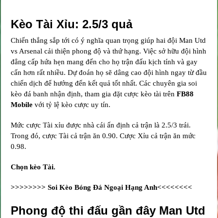
Kèo Tài Xỉu: 2.5/3 quả
Chiến thắng sắp tới có ý nghĩa quan trọng giúp hai đội Man Utd
vs Arsenal cải thiện phong độ và thứ hạng. Việc sở hữu đội hình
đẳng cấp hứa hẹn mang đến cho họ trận đấu kịch tính và gay
cấn hơn rất nhiều. Dự đoán họ sẽ dâng cao đội hình ngay từ đầu
chiến dịch để hướng đến kết quả tốt nhất. Các chuyên gia soi
kèo đá banh nhận định, tham gia đặt cược kèo tài trên
FB88
Mobile
với tỷ lệ kèo cược uy tín.
Mức cược Tài xỉu được nhà cái ấn định cả trận là 2.5/3 trái.
Trong đó, cược Tài cả trận ăn 0.90. Cược Xỉu cả trận ăn mức
0.98.
Chọn kèo Tài.
>>>>>>>> Soi Kèo Bóng Đá Ngoại Hạng Anh<<<<<<<<
Phong độ thi đấu gần đây Man Utd