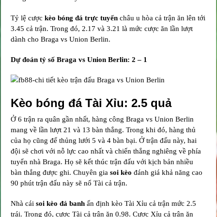
Tỷ lệ cược
kèo bóng đá trực tuyến
châu u hòa cả trận ăn lên tới
3.45 cả trận. Trong đó, 2.17 và 3.21 là mức cược ăn lần lượt
dành cho Braga vs Union Berlin.
Dự đoán tỷ số Braga vs Union Berlin: 2 – 1
Kèo bóng đá Tài Xỉu: 2.5 quả
Ở 6 trận ra quân gần nhất, hàng công Braga vs Union Berlin
mang về lần lượt 21 và 13 bàn thắng. Trong khi đó, hàng thủ
của họ cũng để thủng lưới 5 và 4 bàn bại. Ở trận đấu này, hai
đội sẽ chơi với nỗ lực cao nhất và chiến thắng nghiêng về phía
tuyển nhà Braga. Họ sẽ kết thúc trận đấu với kịch bản nhiều
bàn thắng được ghi. Chuyên gia
soi kèo
đánh giá khả năng cao
90 phút trận đấu này sẽ nổ Tài cả trận.
Nhà cái
soi kèo đá banh
ấn định kèo Tài Xỉu cả trận mức 2.5
trái. Trong đó, cược Tài cả trận ăn 0.98. Cược Xỉu cả trận ăn