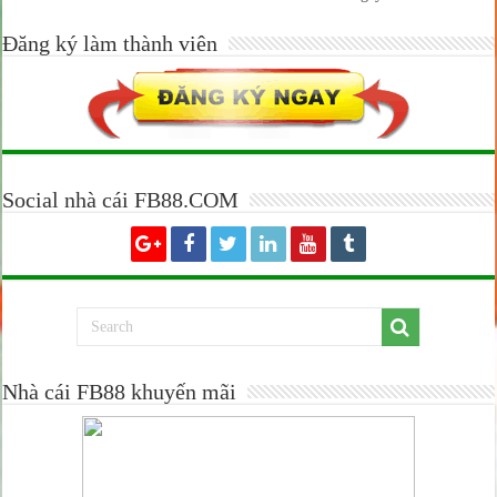
Đăng ký làm thành viên
Social nhà cái FB88.COM
Nhà cái FB88 khuyến mãi