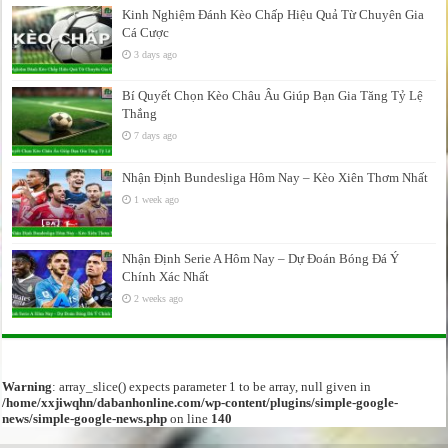
Kinh Nghiệm Đánh Kèo Chấp Hiệu Quả Từ Chuyên Gia
Cá Cược
3 days ago
Bí Quyết Chọn Kèo Châu Âu Giúp Bạn Gia Tăng Tỷ Lệ
Thắng
7 days ago
Nhận Định Bundesliga Hôm Nay – Kèo Xiên Thơm Nhất
1 week ago
Nhận Định Serie A Hôm Nay – Dự Đoán Bóng Đá Ý
Chính Xác Nhất
2 weeks ago
Warning
: array_slice() expects parameter 1 to be array, null given in
/home/xxjiwqhn/dabanhonline.com/wp-content/plugins/simple-google-
news/simple-google-news.php
on line
140