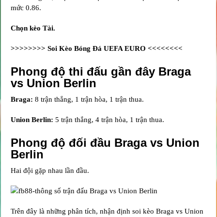
mức 0.86.
Chọn kèo Tài.
>>>>>>>> Soi Kèo Bóng Đá UEFA EURO <<<<<<<<
Phong độ thi đấu gần đây Braga
vs Union Berlin
Braga:
8 trận thắng, 1 trận hòa, 1 trận thua.
Union Berlin:
5 trận thắng, 4 trận hòa, 1 trận thua.
Phong độ đối đầu Braga vs Union
Berlin
Hai đội gặp nhau lần đầu.
Trên đây là những phân tích, nhận định soi kèo Braga vs Union