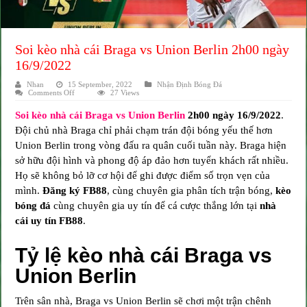
Soi kèo nhà cái Braga vs Union Berlin 2h00 ngày
16/9/2022
Nhan
15 September, 2022
Nhận Định Bóng Đá
on
Comments Off
27 Views
Soi
kèo
Soi kèo nhà cái Braga vs Union Berlin
2h00 ngày 16/9/2022
.
nhà
cái
Đội chủ nhà Braga chỉ phải chạm trán đội bóng yếu thế hơn
Braga
vs
Union Berlin trong vòng đấu ra quân cuối tuần này. Braga hiện
Union
Berlin
sở hữu đội hình và phong độ áp đảo hơn tuyển khách rất nhiều.
2h00
Họ sẽ không bỏ lỡ cơ hội để ghi được điểm số trọn vẹn của
ngày
16/9/2022
mình.
Đăng ký FB88
, cùng chuyên gia phân tích trận bóng,
kèo
bóng đá
cùng chuyên gia uy tín để cá cược thắng lớn tại
nhà
cái uy tín FB88
.
Tỷ lệ kèo nhà cái Braga vs
Union Berlin
Trên sân nhà, Braga vs Union Berlin sẽ chơi một trận chênh