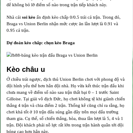
để không bỏ lỡ điểm số nào trong trận tiếp khách này.
Nhà cái
soi kèo
ấn định kèo chấp 0/0.5 trái cả trận. Trong đó,
Braga vs Union Berlin nhận mức cược ăn lần lượt là 0.91 và
0.95 cả trận.
Dự đoán kèo chấp: chọn kèo Braga
Kèo châu u
Ở chiều trái ngược, địch thủ Union Berlin chơi với phong độ và
đội hình yếu thế hơn hẳn đội nhà. Họ vừa kết thúc trận đấu khi
chưa mang về điểm số nào sau trận thất bại 0 – 1 trước Saint
Gilloise. Tại giải vô địch Đức, họ chơi không tệ khi giành chiến
thắng 4 trận và chia điểm 2 trận. Thống kê cũng chỉ ra rằng, họ
chơi khá tốt ở 10 trận đấu súng gần đây trên mọi đấu trường
tham gia. Cụ thể, số chiến thắng, hòa, thua lần lượt là 5, 4 và 1
trận. Đội khách phải nỗ lực rất lớn trong trận hành quân tới đội
bóng cao hơn hẳn này.