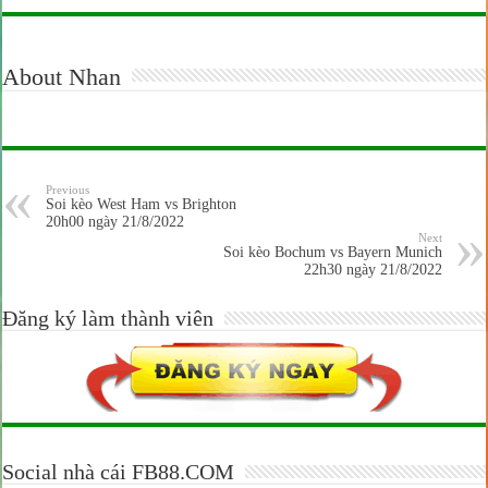
About Nhan
Previous
Soi kèo West Ham vs Brighton
20h00 ngày 21/8/2022
Next
Soi kèo Bochum vs Bayern Munich
22h30 ngày 21/8/2022
Đăng ký làm thành viên
Social nhà cái FB88.COM