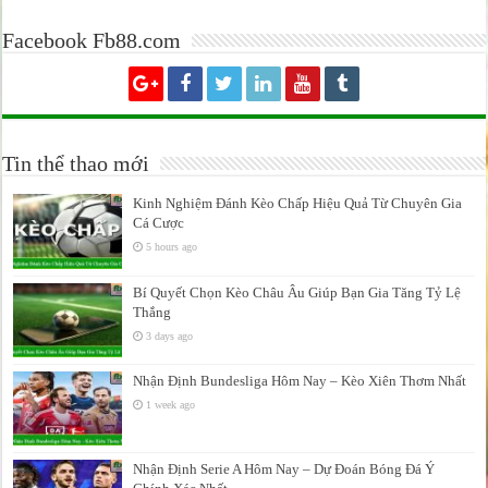
Facebook Fb88.com
Tin thể thao mới
Kinh Nghiệm Đánh Kèo Chấp Hiệu Quả Từ Chuyên Gia
Cá Cược
5 hours ago
Bí Quyết Chọn Kèo Châu Âu Giúp Bạn Gia Tăng Tỷ Lệ
Thắng
3 days ago
Nhận Định Bundesliga Hôm Nay – Kèo Xiên Thơm Nhất
1 week ago
Nhận Định Serie A Hôm Nay – Dự Đoán Bóng Đá Ý