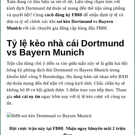
Xám đang có dấu hiệu sa sút rõ rệt. Liệu rằng chạm trán với
Bayern
Munich,
kình địch Dortmund dự đoán sẽ mang đến thế trận sòng phẳng
23h30
và quyết liệt? Cùng
ngày
cách đăng ký FB88
để nhận định tỷ lệ và
8/10/2022
đưa ra tỷ số chính xác khi
soi kèo Dortmund vs Bayern
Munich
với các chuyên gia đẳng cấp hàng đầu FB88.
Tỷ lệ kèo nhà cái Dortmund
vs Bayern Munich
Trận cầu đáng chú ý diễn ra vào giữa tuần này sẽ là giữa hai đội
bóng kỳ phùng địch thủ Dortmund vs Bayern Munich trong
khuôn khổ vòng 9 Bundesliga. Họ đang bám sát nhau trên BXH
dự đoán mang đến thế trận vô cùng kịch tính. Chắc chắn họ sẽ
không bỏ lỡ cơ hội giành được 3 điểm trọn vẹn tiếp theo. Tham
gia
nhà cái uy tín
ngay hôm nay với tỷ lệ kèo cược vô cùng uy
tín.
Đặt cược trận này tại
FB88
. Nhận ngay khuyến mãi 2 triệu