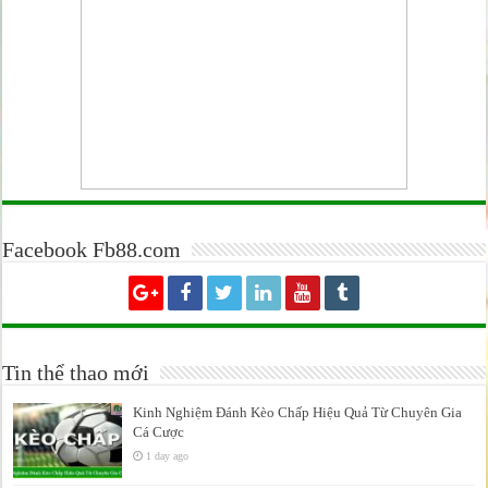
Facebook Fb88.com
Tin thể thao mới
Kinh Nghiệm Đánh Kèo Chấp Hiệu Quả Từ Chuyên Gia
Cá Cược
1 day ago