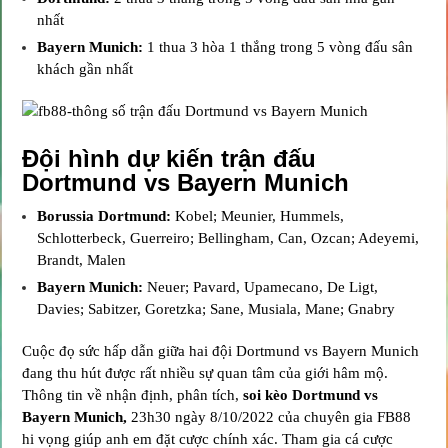
nhất
Bayern Munich:
1 thua 3 hòa 1 thắng
trong 5 vòng đấu sân
khách gần nhất
Đội hình dự kiến trận đấu
Dortmund vs Bayern Munich
Borussia Dortmund:
Kobel; Meunier, Hummels,
Schlotterbeck, Guerreiro; Bellingham, Can, Ozcan; Adeyemi,
Brandt, Malen
Bayern Munich:
Neuer; Pavard, Upamecano, De Ligt,
Davies; Sabitzer, Goretzka; Sane, Musiala, Mane; Gnabry
Cuộc đọ sức hấp dẫn giữa hai đội Dortmund vs Bayern Munich
đang thu hút được rất nhiều sự quan tâm của giới hâm mộ.
Thông tin về nhận định, phân tích,
soi kèo Dortmund vs
Bayern Munich,
23h30 ngày 8/10/2022 của chuyên gia FB88
hi vọng giúp anh em đặt cược chính xác. Tham gia cá cược