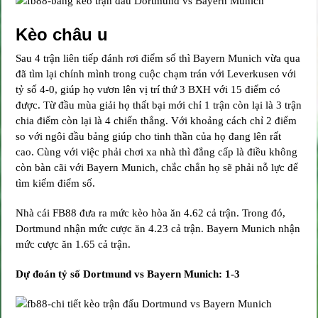
Kèo châu u
Sau 4 trận liên tiếp đánh rơi điểm số thì Bayern Munich vừa qua
đã tìm lại chính mình trong cuộc chạm trán với Leverkusen với
tỷ số 4-0, giúp họ vươn lên vị trí thứ 3 BXH với 15 điểm có
được. Từ đầu mùa giải họ thất bại mới chỉ 1 trận còn lại là 3 trận
chia điểm còn lại là 4 chiến thắng. Với khoảng cách chỉ 2 điểm
so với ngôi đầu bảng giúp cho tinh thần của họ đang lên rất
cao. Cùng với việc phải chơi xa nhà thì đẳng cấp là điều không
còn bàn cãi với Bayern Munich, chắc chắn họ sẽ phải nỗ lực để
tìm kiếm điểm số.
Nhà cái FB88 đưa ra mức kèo hòa ăn 4.62 cả trận. Trong đó,
Dortmund nhận mức cược ăn 4.23 cả trận.
Bayern Munich
nhận
mức cược ăn 1.65 cả trận.
Dự đoán tỷ số
Dortmund vs Bayern Munich
: 1-3