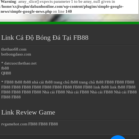
Warning
: array_slice() expects parameter 1 to be array, null given in
/home/xxjiwqhn/dabanhonline.com/wp-content/plugins/simple-google-
news/simple-google-news.php
on line
140
Link Cá Độ Bóng Đá Tại FB88
thethao68.com
betbongdaso.com
* datcuocthethao.net
fb88
QH88
* FB88
fb88
fb88
nhà cái fb88
trang chủ fb88
trang chủ fb88
FB88
FB88
FB88
FB88
FB88
FB88
FB88
FB88
FB88
FB88
FB88
FB88
link fb88
link fb88
FB88
FB88
FB88
FB88
FB88
Nhà cái FB88
Nhà cái FB88
Nhà cái FB88
Nhà cái FB88
FB88
FB88
Link Review Game
rvgamehot.com
FB88
FB88
FB88