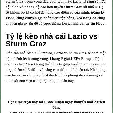
Sturm Graz trong vòng đấu cuối tuần này. Lazio rõ ràng sở hữu
Sturm
Graz,
đội hình và phong độ cao hơn tuyển Sturm Graz rất nhiều. Họ
2h00
sẽ không bỏ lỡ cơ hội để nâng cao điểm số của mình.
ngày
Đăng ký
14/10/2022
FB88
, cùng chuyên gia phân tích trận bóng,
kèo bóng đá
cùng
chuyên gia uy tín để cá cược thắng lớn tại
nhà cái uy tín FB88
.
Tỷ lệ kèo nhà cái Lazio vs
Sturm Graz
Trên sân nhà Stadio Olimpico, Lazio vs Sturm Graz sẽ chơi một
trận chênh lệch trong vòng 4 bảng F giải UEFA Europa. Trận
đấu này là cơ hội không thể tốt hơn giúp tuyển mạnh Lazio ghi
được điểm số 3 điểm và nâng cao thành tích hiện tại. Khả năng
cao họ sẽ tận dụng tốt nhất đội hình và phong độ để mang về
điểm số trọn vẹn trong trận ra quân lần này.
Đặt cược trận này tại
FB88
. Nhận ngay khuyến mãi 2 triệu
đồng