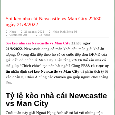
Soi kèo nhà cái Newcastle vs Man City 22h30
ngày 21/8/2022
Nhan
21 August, 2022
Nhận Định Bóng Đá
on
Comments Off
13 Views
Soi
kèo
Soi kèo nhà cái Newcastle vs Man City
22h30 ngày
nhà
cái
21/8/2022
. Newcastle đang có màn khởi đầu mùa giải khá ấn
Newcastle
vs
tượng. Ở vòng đấu tiếp theo họ sẽ có cuộc tiếp đón ĐKVĐ của
Man
City
giải đấu đó chính là Man City. Liệu rằng với lợi thế sân nhà có
22h30
thể giúp
“Chích chòe”
ngày
tạo nên bất ngờ ?
Cùng FB88
cá cược uy
21/8/2022
tín
nhận định
soi kèo
Newcastle vs Man City
v
à phân tích tỷ lệ
kèo châu u, Châu Á cùng các chuyên gia giúp người chơi thắng
lớn.
Tỷ lệ kèo
nhà cái Newcastle
vs Man City
Cuối tuần này giải Ngoại Hạng Anh sẽ trở lại với những trận