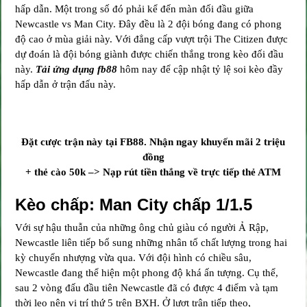
hấp dẫn. Một trong số đó phải kể đến màn đối đầu giữa
Newcastle vs Man City. Đây đều là 2 đội bóng đang có phong
độ cao ở mùa giải này. Với đẳng cấp vượt trội The Citizen được
dự đoán là đội bóng giành được chiến thắng trong kèo đối đầu
này.
Tải ứng dụng fb88
hôm nay để cập nhật tỷ lệ soi kèo đầy
hấp dẫn ở trận đấu này.
Đặt cược trận này tại FB88. Nhận ngay khuyến mãi 2 triệu
đồng
+ thẻ cào 50k –> Nạp rút tiền thắng về trực tiếp thẻ ATM
Kèo chấp:
Man City
chấp
1/1.5
Với sự hậu thuẫn của những ông chủ giàu có người Ả Rập,
Newcastle liên tiếp bổ sung những nhân tố chất lượng trong hai
kỳ chuyển nhượng vừa qua. Với đội hình có chiều sâu,
Newcastle đang thể hiện một phong độ khá ấn tượng. Cụ thể,
sau 2 vòng đấu đầu tiên Newcastle đã có được 4 điểm và tạm
thời leo nên vị trí thứ 5 trên BXH. Ở lượt trận tiếp theo,