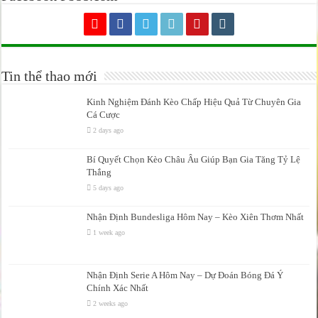
Tin thể thao mới
Kinh Nghiệm Đánh Kèo Chấp Hiệu Quả Từ Chuyên Gia
Cá Cược
2 days ago
Bí Quyết Chọn Kèo Châu Âu Giúp Bạn Gia Tăng Tỷ Lệ
Thắng
5 days ago
Nhận Định Bundesliga Hôm Nay – Kèo Xiên Thơm Nhất
1 week ago
Nhận Định Serie A Hôm Nay – Dự Đoán Bóng Đá Ý
Chính Xác Nhất
2 weeks ago