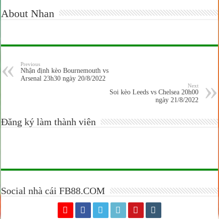
About Nhan
Previous
Nhận định kèo Bournemouth vs
Arsenal 23h30 ngày 20/8/2022
Next
Soi kèo Leeds vs Chelsea 20h00
ngày 21/8/2022
Đăng ký làm thành viên
Social nhà cái FB88.COM