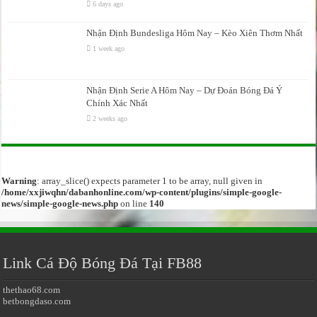
6 days ago
Nhận Định Bundesliga Hôm Nay – Kèo Xiên Thơm Nhất
1 week ago
Nhận Định Serie A Hôm Nay – Dự Đoán Bóng Đá Ý
Chính Xác Nhất
2 weeks ago
Warning
: array_slice() expects parameter 1 to be array, null given in
/home/xxjiwqhn/dabanhonline.com/wp-content/plugins/simple-google-
news/simple-google-news.php
on line
140
Link Cá Độ Bóng Đá Tại FB88
thethao68.com
betbongdaso.com