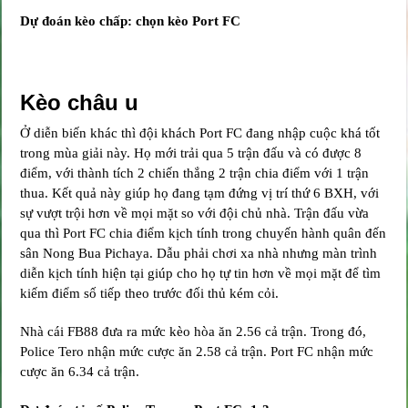
Dự đoán kèo chấp: chọn kèo
Port FC
Kèo châu u
Ở diễn biến khác thì đội khách Port FC đang nhập cuộc khá tốt
trong mùa giải này. Họ mới trải qua 5 trận đấu và có được 8
điểm, với thành tích 2 chiến thắng 2 trận chia điểm với 1 trận
thua. Kết quả này giúp họ đang tạm đứng vị trí thứ 6 BXH, với
sự vượt trội hơn về mọi mặt so với đội chủ nhà. Trận đấu vừa
qua thì Port FC chia điểm kịch tính trong chuyến hành quân đến
sân Nong Bua Pichaya. Dẫu phải chơi xa nhà nhưng màn trình
diễn kịch tính hiện tại giúp cho họ tự tin hơn về mọi mặt để tìm
kiếm điểm số tiếp theo trước đối thủ kém cỏi.
Nhà cái FB88 đưa ra mức kèo hòa ăn 2.56 cả trận. Trong đó,
Police Tero nhận mức cược ăn 2.58 cả trận.
Port FC
nhận mức
cược ăn 6.34 cả trận.