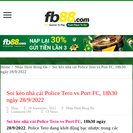
Home
/
Nhận Định Bóng Đá
/
Soi kèo nhà cái Police Tero vs Port FC, 18h30
ngày 28/9/2022
Soi kèo nhà cái Police Tero vs Port FC, 18h30
ngày 28/9/2022
Nhan
28 September, 2022
Nhận Định Bóng Đá
on
Comments Off
13 Views
Soi
kèo
Soi kèo nhà cái Police Tero vs Port FC
, 18h30 ngày
nhà
cái
28/9/2022
. Police Tero đang khởi động bạc nhược trong các
Police
Tero