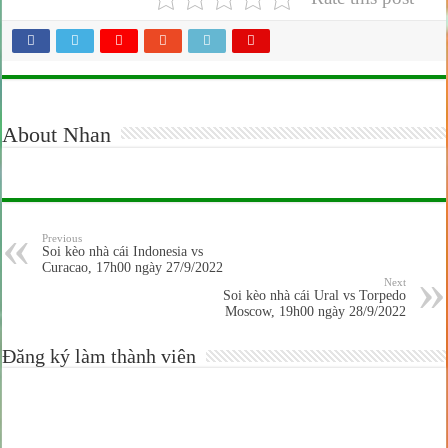
About Nhan
Previous
Soi kèo nhà cái Indonesia vs
Curacao, 17h00 ngày 27/9/2022
Next
Soi kèo nhà cái Ural vs Torpedo
Moscow, 19h00 ngày 28/9/2022
Đăng ký làm thành viên