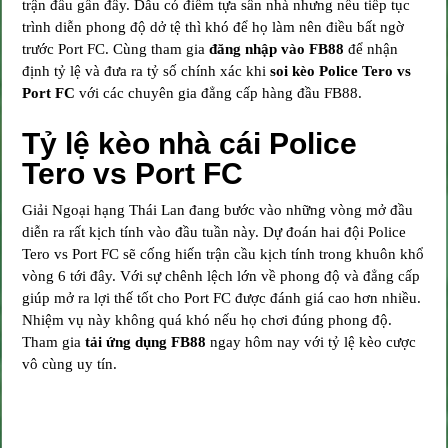
trận đấu gần đây. Dẫu có điểm tựa sân nhà nhưng nếu tiếp tục
vs
Port
trình diễn phong độ dở tệ thì khó để họ làm nên điều bất ngờ
FC,
trước Port FC. Cùng tham gia
18h30
đăng nhập vào FB88
để nhận
ngày
định tỷ lệ và đưa ra tỷ số chính xác khi
soi kèo Police Tero vs
28/9/2022
Port FC
với các chuyên gia đẳng cấp hàng đầu FB88.
Tỷ lệ kèo nhà cái Police
Tero vs Port FC
Giải Ngoại hạng Thái Lan đang bước vào những vòng mở đầu
diễn ra rất kịch tính vào đầu tuần này. Dự đoán hai đội Police
Tero vs Port FC sẽ cống hiến trận cầu kịch tính trong khuôn khổ
vòng 6 tới đây. Với sự chênh lệch lớn về phong độ và đẳng cấp
giúp mở ra lợi thế tốt cho Port FC được đánh giá cao hơn nhiều.
Nhiệm vụ này không quá khó nếu họ chơi đúng phong độ.
Tham gia
tải ứng dụng FB88
ngay hôm nay với tỷ lệ kèo cược
vô cùng uy tín.