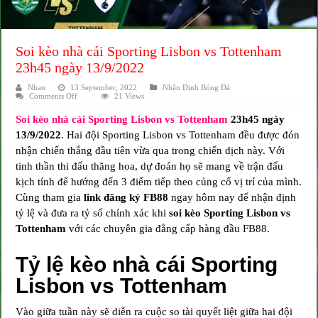
Soi kèo nhà cái Sporting Lisbon vs Tottenham
23h45 ngày 13/9/2022
Nhan
13 September, 2022
Nhận Định Bóng Đá
on
Comments Off
21 Views
Soi
kèo
Soi kèo nhà cái Sporting Lisbon vs Tottenham
23h45 ngày
nhà
cái
13/9/2022
. Hai đội Sporting Lisbon vs Tottenham đều được đón
Sporting
Lisbon
nhận chiến thắng đầu tiên vừa qua trong chiến dịch này. Với
vs
Tottenham
tinh thần thi đấu thăng hoa, dự đoán họ sẽ mang về trận đấu
23h45
kịch tính để hướng đến 3 điểm tiếp theo củng cố vị trí của mình.
ngày
13/9/2022
Cùng tham gia
link đăng ký FB88
ngay hôm nay
để nhận định
tỷ lệ và đưa ra tỷ số chính xác khi
soi kèo Sporting Lisbon vs
Tottenham
với các chuyên gia đẳng cấp hàng đầu FB88.
Tỷ lệ kèo nhà cái Sporting
Lisbon vs Tottenham
Vào giữa tuần này sẽ diễn ra cuộc so tài quyết liệt giữa hai đội