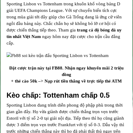
Sporting Lisbon vs Tottenham trong khuôn khổ vòng bảng D
giải UEFA Champions League. Với sự chuyển biến tích cực
trong mùa giải tới đây giúp cho Gà Trống đang là ứng cử viên
ngôi đầu bảng này. Chắc chắn họ sẽ không bỏ lỡ cơ hội có
được chiến thắng tiếp theo. Tham gia
trang cá độ bóng đá uy
tín nhất Việt Nam
ngay hôm nay đặt cược cho trận cầu đẳng
cấp.
Đặt cược trận này tại FB88. Nhận ngay khuyến mãi 2 triệu
đồng
+ thẻ cào 50k –> Nạp rút tiền thắng về trực tiếp thẻ ATM
Kèo chấp: Tottenham chấp 0.5
Sporting Lisbon đang trình diễn phong độ phập phù trong thời
gian gần đây. Họ vừa giành được chiến thắng trọn vẹn trước
Estoril với tỷ số 2-0 tại giải nội địa. Tiếp theo thì họ cũng giành
được 3 điểm trọn vẹn trước Frankfurt với tỷ số 0-3. Dẫu vậy thì
trước những chiến thắng này thì họ đã phải thất thủ ngay trên