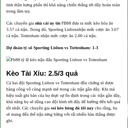
tinh thần hưng phấn thì khả năng chiến thắng tới đây hoàn toàn
trong tầm tay.
Các chuyên gia
nhà cái uy tín
FB88 đưa ra mức kèo hòa ăn
3.57 cả trận. Trong đó, Sporting Lisbonnhận mức cược ăn 3.67
cả trận. Tottenham nhận mức cược ăn 2.00 cả trận.
Dự đoán tỷ số Sporting Lisbon vs Tottenham: 1-3
Kèo Tài Xỉu: 2.5/3 quả
Cả hai đội Sporting Lisbon vs Tottenham đều chứng tỏ được
hàng công vô cùng mạnh mẽ trong các trận gần đây. Khi mà
hiệu suất ghi bàn của họ thực sự ổn định trong các trận gần đây,
khả năng họ sẽ dâng cao đội hình tới đây để hướng đến kết quả
tốt nhất. Các chuyên gia
soi kèo bóng đá tối nay
cho rằng, họ
sẽ mang đến thế trận tưng bừng với rất nhiều bàn thắng được
ghi.