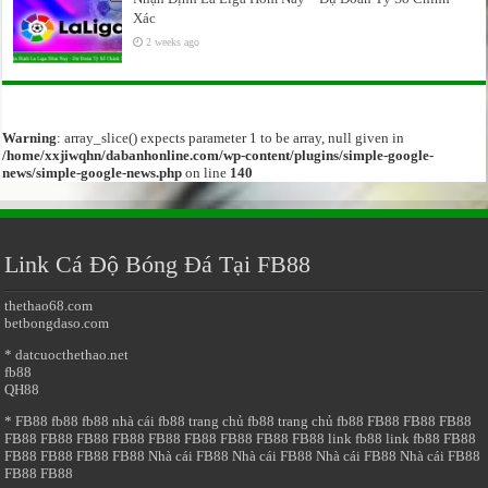
Xác
2 weeks ago
Warning
: array_slice() expects parameter 1 to be array, null given in
/home/xxjiwqhn/dabanhonline.com/wp-content/plugins/simple-google-
news/simple-google-news.php
on line
140
Link Cá Độ Bóng Đá Tại FB88
thethao68.com
betbongdaso.com
* datcuocthethao.net
fb88
QH88
* FB88
fb88
fb88
nhà cái fb88
trang chủ fb88
trang chủ fb88
FB88
FB88
FB88
FB88
FB88
FB88
FB88
FB88
FB88
FB88
FB88
FB88
link fb88
link fb88
FB88
FB88
FB88
FB88
FB88
Nhà cái FB88
Nhà cái FB88
Nhà cái FB88
Nhà cái FB88
FB88
FB88