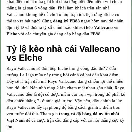
khát điểm nhất mùa giải khi chưa từng biết đến niềm vui chiến
Elche,
2h00
thắng là gì sau 6 vòng đấu. Phải làm khách trên sân nhà
ngày
Vallecano không hề dễ chơi ở lượt trận tới, liệu rằng Elche có
4/10/2022
thể tạo ra bất ngờ?
Cùng
đăng ký FB88
ngay hôm nay
để nhận
định tỷ lệ và đưa ra tỷ số chính xác khi
soi kèo Vallecano vs
Elche
với các chuyên gia đẳng cấp hàng đầu FB88.
Tỷ lệ kèo nhà cái Vallecano
vs Elche
Rayo Vallecano sẽ đón tiếp Elche trong vòng đấu thứ 7 đấu
trường La Liga mùa này trong bối cảnh cả hai đều khát điểm.
Đây sẽ là trận đấu mà Rayo Vallecano đang chiếm lợi thế nhiều
hơn đối thủ. Nên nhớ rằng 2 lần chạm mặt nhau gần nhất, Rayo
Vallecano đều là đội có được niềm vui trọn vẹn trong đó phải kể
đến chiến thắng 2- ở mùa giải trước. Vậy nên, đây chính là lúc
Rayo Vallecano lấy lại phong độ bằng cách giành 3 điểm trọn
vẹn trước đối thủ.
Tham gia
trang cá độ bóng đá uy tín nhất
Việt Nam
để cá cược trận cầu đẳng cấp với cơ hội thắng cực kỳ
lớn.