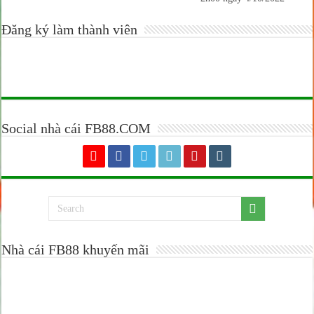
Đăng ký làm thành viên
Social nhà cái FB88.COM
Nhà cái FB88 khuyến mãi