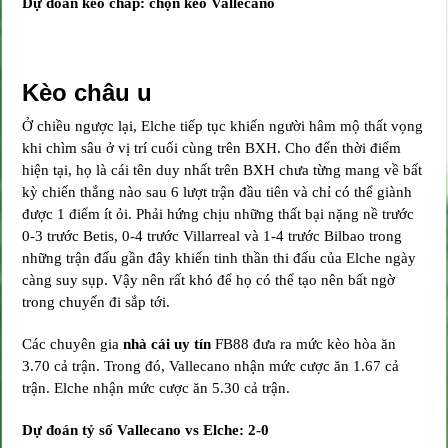
Dự đoán kèo chấp: chọn kèo Vallecano
Kèo châu u
Ở chiều ngược lại, Elche tiếp tục khiến người hâm mộ thất vọng
khi chìm sâu ở vị trí cuối cùng trên BXH. Cho đến thời điểm
hiện tại, họ là cái tên duy nhất trên BXH chưa từng mang về bất
kỳ chiến thắng nào sau 6 lượt trận đầu tiên và chỉ có thể giành
được 1 điểm ít ỏi. Phải hứng chịu những thất bại nặng nề trước
0-3 trước Betis, 0-4 trước Villarreal và 1-4 trước Bilbao trong
những trận đấu gần đây khiến tinh thần thi đấu của Elche ngày
càng suy sụp. Vậy nên rất khó để họ có thể tạo nên bất ngờ
trong chuyến đi sắp tới.
Các chuyên gia
nhà cái uy tín
FB88 đưa ra mức kèo hòa ăn
3.70 cả trận. Trong đó, Vallecano nhận mức cược ăn 1.67 cả
trận. Elche nhận mức cược ăn 5.30 cả trận.
Dự đoán tỷ số Vallecano vs Elche: 2-0