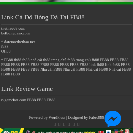
Link Cá Độ Bóng Đá Tại FB88
thethao68.com
betbongdaso.com
* datcuocthethao.net
fb88
QH88
* FB88
fb88
fb88
nhà cái fb88
trang chủ fb88
trang chủ fb88
FB88
FB88
FB88
FB88
FB88
FB88
FB88
FB88
FB88
FB88
FB88
FB88
link fb88
link fb88
FB88
FB88
FB88
FB88
FB88
Nhà cái FB88
Nhà cái FB88
Nhà cái FB88
Nhà cái FB88
FB88
FB88
Link Review Game
rvgamehot.com
FB88
FB88
FB88
Powered by
WordPress
| Designed by
Fabet888
© Copyright 2026, All Rights Reserved