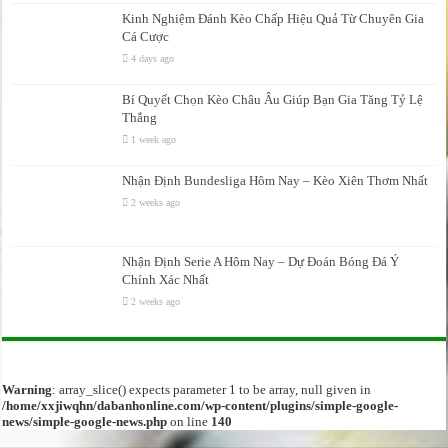
Kinh Nghiệm Đánh Kèo Chấp Hiệu Quả Từ Chuyên Gia
Cá Cược
4 days ago
Bí Quyết Chọn Kèo Châu Âu Giúp Bạn Gia Tăng Tỷ Lệ
Thắng
1 week ago
Nhận Định Bundesliga Hôm Nay – Kèo Xiên Thơm Nhất
2 weeks ago
Nhận Định Serie A Hôm Nay – Dự Đoán Bóng Đá Ý
Chính Xác Nhất
2 weeks ago
Warning
: array_slice() expects parameter 1 to be array, null given in
/home/xxjiwqhn/dabanhonline.com/wp-content/plugins/simple-google-
news/simple-google-news.php
on line
140