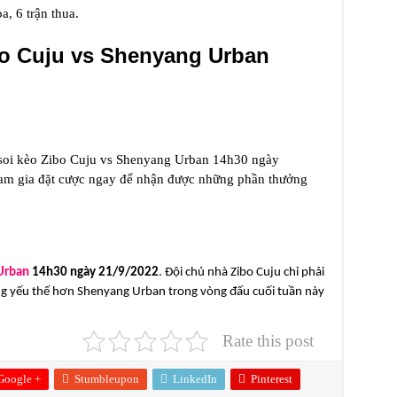
a, 6 trận thua.
o Cuju vs Shenyang Urban
 soi kèo Zibo Cuju vs Shenyang Urban 14h30 ngày
am gia đặt cược ngay để nhận được những phần thưởng
 Urban
14h30 ngày 21/9/2022
. Đội chủ nhà Zibo Cuju chỉ phải
g yếu thế hơn Shenyang Urban trong vòng đấu cuối tuần này
Rate this post
Google +
Stumbleupon
LinkedIn
Pinterest