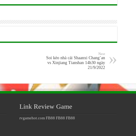
Next
Soi kèo nhà cái Shaanxi Chang’an
vs Xinjiang Tianshan 14h30 ngày
21/9/2022
Link Review Game
rvgamehot.com
FB88
FB88
FB88