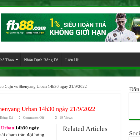
hể Thao
Nhận Định Bóng Đá
Liên Hệ
ibo Cuju vs Shenyang Urban 14h30 ngày 21/9/2022
Đăng
Shenyang Urban 14h30 ngày 21/9/2022
on
 Bóng Đá
Comments Off
19 Views
Soi
kèo
Related Articles
g Urban
14h30 ngày
nhà
Soc
cái
hải chạm trán đội bóng
Zibo
Cuju