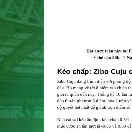
Đặt cược trận này tại 
+ thẻ cào 50k –> Nạ
Kèo chấp: Zibo Cuju ch
Zibo Cuju đang trình diễn với phong độ 
đấu. Họ mang về tới 8 niềm vui chiến thắ
giải ra quân đến nay. Thống kê 10 lần r
đảo 6 trận ghi trọn 3 điểm, hòa 2 trận và
độ quyết liệt nhất để giành trọn điểm số
Nhà cái
soi kèo
ấn định kèo chấp 0.5/1 t
mức cược ăn lần lượt là -0.85 và 0.69 cả 