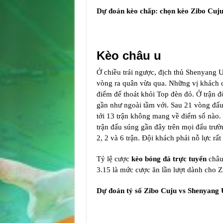
Dự đoán kèo chấp: chọn kèo Zibo Cuj
Kèo châu u
Ở chiều trái ngược, địch thủ Shenyang 
vòng ra quân vừa qua. Những vị khách c
điểm để thoát khỏi Top đèn đỏ. Ở trận 
gần như ngoài tầm với. Sau 21 vòng đấu
tới 13 trận không mang về điểm số nào. 
trận đấu súng gần đây trên mọi đấu trườn
2, 2 và 6 trận. Đội khách phải nỗ lực rấ
Tỷ lệ cược
kèo bóng đá trực tuyến
châu 
3.15 là mức cược ăn lần lượt dành cho 
Dự đoán tỷ số Zibo Cuju vs Shenyang 