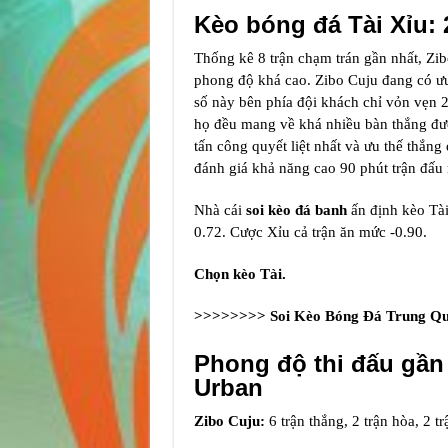
Kèo bóng đá Tài Xỉu: 
Thống kê 8 trận chạm trán gần nhất, Zi
phong độ khá cao. Zibo Cuju đang có ưu 
số này bên phía đội khách chỉ vỏn vẹn 2
họ đều mang về khá nhiều bàn thắng được
tấn công quyết liệt nhất và ưu thế thắn
đánh giá khả năng cao 90 phút trận đấu n
Nhà cái
soi kèo đá banh
ấn định kèo Tài 
0.72. Cược Xỉu cả trận ăn mức -0.90.
Chọn kèo Tài.
>>>>>>>> Soi Kèo Bóng Đá Trung Q
Phong độ thi đấu gần
Urban
Zibo Cuju:
6 trận thắng, 2 trận hòa, 2 tr