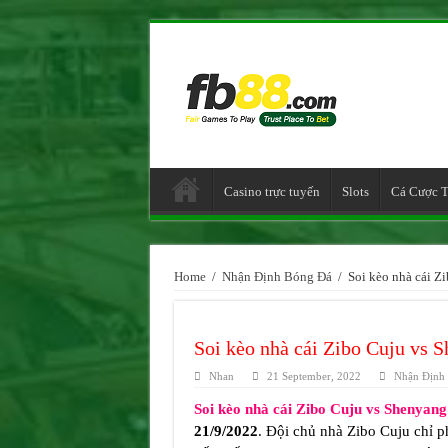
Casino trực tuyến
Slots
Cá Cược T
Home
/
Nhận Định Bóng Đá
/
Soi kèo nhà cái Z
Soi kèo nhà cái Zibo Cuju vs 
Nhan
21 September, 2022
Nhận Định
Soi kèo nhà cái Zibo Cuju vs Shenyan
21/9/2022
. Đội chủ nhà Zibo Cuju chỉ p