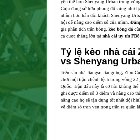
yếu thế hơn Shenyang Urban trong vòng 
Cuju đang sở hữu phong độ cũng như lị
nhỉnh hơn hẳn đội khách Shenyang Urba
hội để nâng cao điểm số của mình.
Đăng
gia phân tích trận bóng,
kèo bóng đá
cù
cá cược thắng lớn tại
nhà cái uy tín FB8
Tỷ lệ kèo nhà cái
vs Shenyang Urb
Trên sân nhà Jiangsu Jiangning, Zibo C
chơi một trận chênh lệch trong vòng 22 
Quốc. Trận đấu này là cơ hội không thể 
ghi được điểm số 3 điểm và nâng cao thà
năng cao họ sẽ tận dụng tốt nhất đội h
về điểm số trọn vẹn trong trận ra quân l