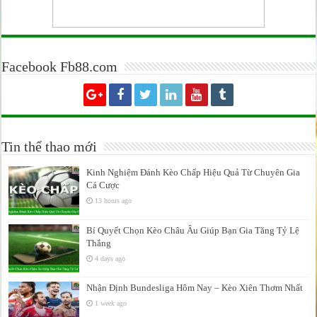
Facebook Fb88.com
Tin thể thao mới
Kinh Nghiệm Đánh Kèo Chấp Hiệu Quả Từ Chuyên Gia
Cá Cược
13 hours ago
Bí Quyết Chọn Kèo Châu Âu Giúp Bạn Gia Tăng Tỷ Lệ
Thắng
4 days ago
Nhận Định Bundesliga Hôm Nay – Kèo Xiên Thơm Nhất
1 week ago