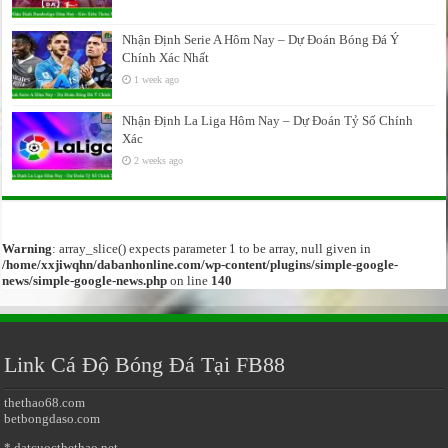
Nhận Định Serie A Hôm Nay – Dự Đoán Bóng Đá Ý
Chính Xác Nhất
1 week ago
Nhận Định La Liga Hôm Nay – Dự Đoán Tỷ Số Chính
Xác
2 weeks ago
Warning
: array_slice() expects parameter 1 to be array, null given in
/home/xxjiwqhn/dabanhonline.com/wp-content/plugins/simple-google-
news/simple-google-news.php
on line
140
Link Cá Độ Bóng Đá Tại FB88
thethao68.com
betbongdaso.com
* datcuocthethao.net