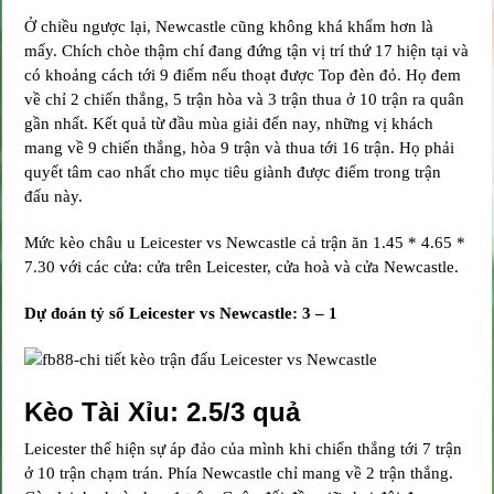
Ở chiều ngược lại, Newcastle cũng không khá khẩm hơn là
mấy. Chích chòe thậm chí đang đứng tận vị trí thứ 17 hiện tại và
có khoảng cách tới 9 điểm nếu thoạt được Top đèn đỏ. Họ đem
về chỉ 2 chiến thắng, 5 trận hòa và 3 trận thua ở 10 trận ra quân
gần nhất. Kết quả từ đầu mùa giải đến nay, những vị khách
mang về 9 chiến thắng, hòa 9 trận và thua tới 16 trận. Họ phải
quyết tâm cao nhất cho mục tiêu giành được điểm trong trận
đấu này.
Mức kèo châu u Leicester vs Newcastle cả trận ăn 1.45 * 4.65 *
7.30 với các cửa: cửa trên Leicester, cửa hoà và cửa Newcastle.
Dự đoán tỷ số Leicester vs Newcastle: 3 – 1
Kèo Tài Xỉu: 2.5/3 quả
Leicester thể hiện sự áp đảo của mình khi chiển thắng tới 7 trận
ở 10 trận chạm trán. Phía Newcastle chỉ mang về 2 trận thắng.