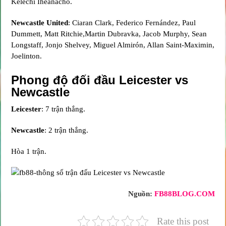
Kelechi Iheanacho.
Newcastle United
: Ciaran Clark, Federico Fernández, Paul
Dummett, Matt Ritchie,Martin Dubravka, Jacob Murphy, Sean
Longstaff, Jonjo Shelvey, Miguel Almirón, Allan Saint-Maximin,
Joelinton.
Phong độ đối đầu Leicester vs
Newcastle
Leicester
: 7 trận thắng.
Newcastle
: 2 trận thắng.
Hòa 1 trận.
Nguồn:
FB88BLOG.COM
Rate this post