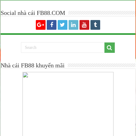
Social nhà cái FB88.COM
Nhà cái FB88 khuyến mãi