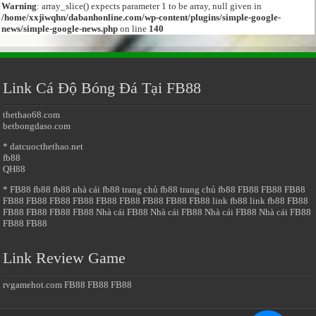
Warning
: array_slice() expects parameter 1 to be array, null given in
/home/xxjiwqhn/dabanhonline.com/wp-content/plugins/simple-google-
news/simple-google-news.php
on line
140
Link Cá Độ Bóng Đá Tại FB88
thethao68.com
betbongdaso.com
* datcuocthethao.net
fb88
QH88
* FB88
fb88
fb88
nhà cái fb88
trang chủ fb88
trang chủ fb88
FB88
FB88
FB88
FB88
FB88
FB88
FB88
FB88
FB88
FB88
FB88
FB88
link fb88
link fb88
FB88
FB88
FB88
FB88
FB88
Nhà cái FB88
Nhà cái FB88
Nhà cái FB88
Nhà cái FB88
FB88
FB88
Link Review Game
rvgamehot.com
FB88
FB88
FB88