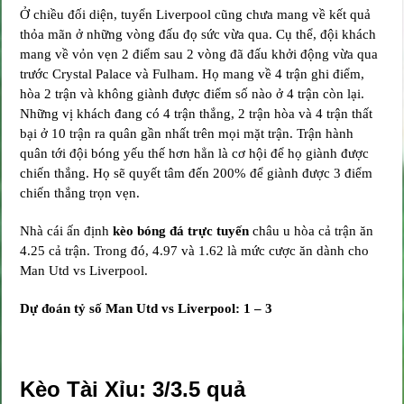
Ở chiều đối diện, tuyển Liverpool cũng chưa mang về kết quả
thỏa mãn ở những vòng đấu đọ sức vừa qua. Cụ thể, đội khách
mang về vỏn vẹn 2 điểm sau 2 vòng đã đấu khởi động vừa qua
trước Crystal Palace và Fulham. Họ mang về 4 trận ghi điểm,
hòa 2 trận và không giành được điểm số nào ở 4 trận còn lại.
Những vị khách đang có 4 trận thắng, 2 trận hòa và 4 trận thất
bại ở 10 trận ra quân gần nhất trên mọi mặt trận. Trận hành
quân tới đội bóng yếu thế hơn hẳn là cơ hội để họ giành được
chiến thắng. Họ sẽ quyết tâm đến 200% để giành được 3 điểm
chiến thắng trọn vẹn.
Nhà cái ấn định
kèo bóng đá trực tuyến
châu u hòa cả trận ăn
4.25 cả trận. Trong đó, 4.97 và 1.62 là mức cược ăn dành cho
Man Utd vs Liverpool.
Dự đoán tỷ số Man Utd vs Liverpool: 1 – 3
Kèo Tài Xỉu: 3/3.5 quả