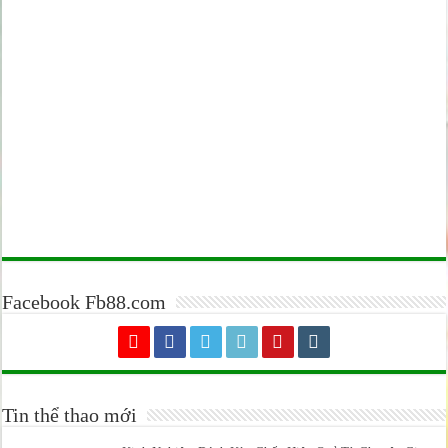
Facebook Fb88.com
Tin thể thao mới