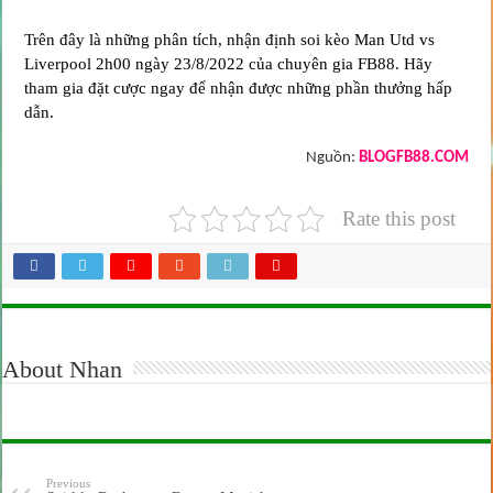
Trên đây là những phân tích, nhận định soi kèo Man Utd vs
Liverpool 2h00 ngày 23/8/2022 của chuyên gia FB88. Hãy
tham gia đặt cược ngay để nhận được những phần thưởng hấp
dẫn.
Nguồn:
BLOGFB88.COM
Rate this post
About Nhan
Previous