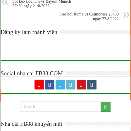
Soi kèo Bochum vs Bayern Munich
22h30 ngày 21/8/2022
Next
Kèo hot Roma vs Cremonese 23h30
ngày 22/8/2022
Đăng ký làm thành viên
Social nhà cái FB88.COM
Nhà cái FB88 khuyến mãi