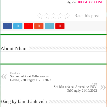
Nguồn:
BLOGFB88.COM
Rate this post
About Nhan
Previous
Soi kèo nhà cái Vallecano vs
Getafe, 2h00 ngày 15/10/2022
Next
Soi kèo nhà cái Arsenal vs PSV,
0h00 ngày 21/10/2022
Đăng ký làm thành viên