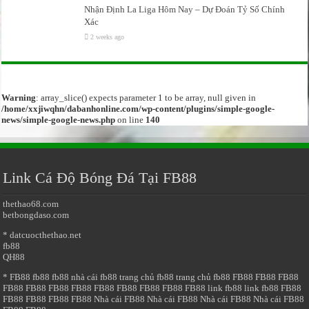
Nhận Định La Liga Hôm Nay – Dự Đoán Tỷ Số Chính
Xác
2 weeks ago
Warning
: array_slice() expects parameter 1 to be array, null given in
/home/xxjiwqhn/dabanhonline.com/wp-content/plugins/simple-google-
news/simple-google-news.php
on line
140
Link Cá Độ Bóng Đá Tại FB88
thethao68.com
betbongdaso.com
* datcuocthethao.net
fb88
QH88
* FB88
fb88
fb88
nhà cái fb88
trang chủ fb88
trang chủ fb88
FB88
FB88
FB88
FB88
FB88
FB88
FB88
FB88
FB88
FB88
FB88
FB88
link fb88
link fb88
FB88
FB88
FB88
FB88
FB88
Nhà cái FB88
Nhà cái FB88
Nhà cái FB88
Nhà cái FB88