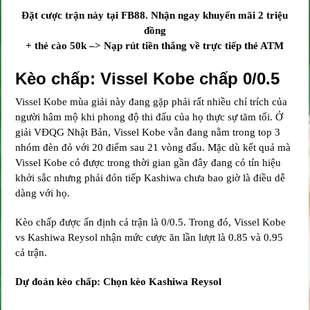
Đặt cược trận này tại FB88. Nhận ngay khuyến mãi 2 triệu
đồng
+ thẻ cào 50k –> Nạp rút tiền thắng về trực tiếp thẻ ATM
Kèo chấp:
Vissel Kobe
chấp
0/0.5
Vissel Kobe mùa giải này đang gặp phải rất nhiều chỉ trích của
người hâm mộ khi phong độ thi đấu của họ thực sự tăm tối. Ở
giải VĐQG Nhật Bản, Vissel Kobe vẫn đang nằm trong top 3
nhóm đèn đỏ với 20 điểm sau 21 vòng đấu. Mặc dù kết quả mà
Vissel Kobe có được trong thời gian gần đây đang có tín hiệu
khởi sắc nhưng phải đón tiếp Kashiwa chưa bao giờ là điều dễ
dàng với họ.
Kèo chấp được ấn định cả trận là 0/0.5. Trong đó,
Vissel Kobe
vs Kashiwa Reysol
nhận mức cược ăn lần lượt là 0.85 và 0.95
cả trận.
Dự đoán kèo chấp: Chọn kèo
Kashiwa Reysol