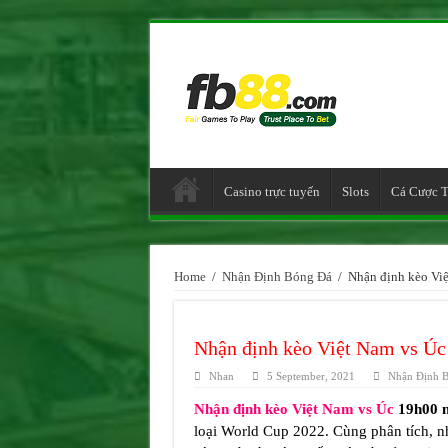
Casino trực tuyến
Slots
Cá Cược T
Home
/
Nhận Định Bóng Đá
/
Nhận định kèo Vi
Nhận định kèo Việt Nam vs Úc
Nhan
5 September, 2021
Nhận Định 
Nhận định kèo Việt Nam vs Úc
19h00 n
loại World Cup 2022. Cùng phân tích, nh