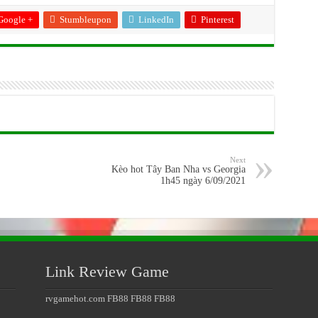
Google +
Stumbleupon
LinkedIn
Pinterest
Next
Kèo hot Tây Ban Nha vs Georgia
1h45 ngày 6/09/2021
Link Review Game
rvgamehot.com
FB88
FB88
FB88