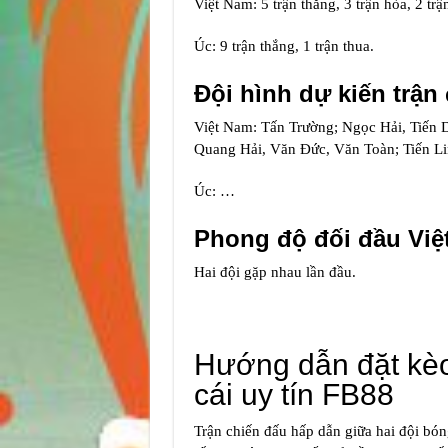
Việt Nam: 5 trận thắng, 3 trận hòa, 2 trậ
Úc: 9 trận thắng, 1 trận thua.
Đội hình dự kiến trận
Việt Nam: Tấn Trường; Ngọc Hải, Tiến
Quang Hải, Văn Đức, Văn Toàn; Tiến Li
Úc: …
Phong độ đối đầu Việ
Hai đội gặp nhau lần đầu.
Hướng dẫn đặt kèo
cái uy tín FB88
Trận chiến đấu hấp dẫn giữa hai đội bó