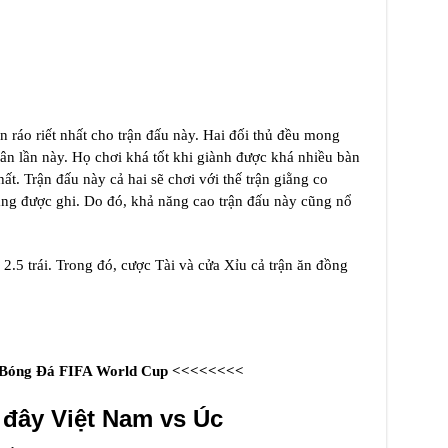
 ráo riết nhất cho trận đấu này. Hai đối thủ đều mong
ân lần này. Họ chơi khá tốt khi giành được khá nhiều bàn
ất. Trận đấu này cả hai sẽ chơi với thế trận giằng co
ắng được ghi. Do đó, khả năng cao trận đấu này cũng nổ
2.5 trái. Trong đó, cược Tài và cửa Xỉu cả trận ăn đồng
 Bóng Đá FIFA World Cup <<<<<<<<
 đây Việt Nam vs Úc