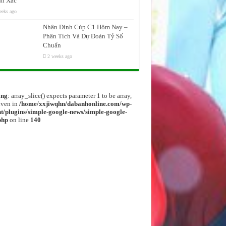
nh Xác
eeks ago
Nhận Định Cúp C1 Hôm Nay –
Phân Tích Và Dự Đoán Tỷ Số
Chuẩn
2 weeks ago
ing
: array_slice() expects parameter 1 to be array,
iven in
/home/xxjiwqhn/dabanhonline.com/wp-
t/plugins/simple-google-news/simple-google-
php
on line
140