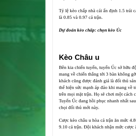
Tỷ lệ kèo chấp nhà cái ấn định 1.5 trái 
là 0.85 và 0.97 cả trận.
Dự đoán kèo chấp: chọn kèo Úc
Kèo Châu u
Bên kia chiến tuyến, tuyển Úc sở hữu độ
mang về chiến thắng tới 3 bàn không gỡ 
khách cũng được đánh giá là đối thủ sá
thể hiện sức mạnh áp đảo khi mang về tới
trên mọi mặt trận. Họ sẽ chơi một cách 
Tuyển Úc đang hồi phục nhanh nhất sau 
chọi đối thủ mới này.
Cược kèo châu u hòa cả trận ăn mức 4.80
9.10 cả trận. Đội khách nhận mức cược ă