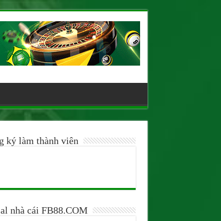
 ký làm thành viên
ial nhà cái FB88.COM