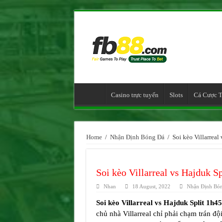
Casino trực tuyến
Slots
Cá Cược T
Home
/
Nhận Định Bóng Đá
/
Soi kèo Villarrea
Soi kèo Villarreal vs Hajduk S
Nhan
18 August, 2022
Nhận Định Bó
Soi kèo Villarreal vs Hajduk Split 1h4
chủ nhà Villarreal chỉ phải chạm trán độ