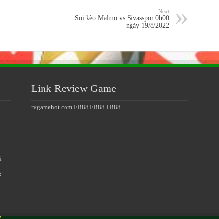
Next
Soi kèo Malmo vs Sivasspor 0h00
ngày 19/8/2022
Link Review Game
rvgamehot.com
FB88
FB88
FB88
ủ
8