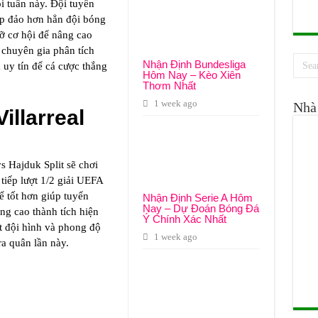
i tuần này. Đội tuyển
1h45
ngày
áp đảo hơn hẳn đội bóng
19/8/2022
lỡ cơ hội để nâng cao
 chuyên gia phân tích
Nhận Định Bundesliga
 uy tín để cá cược thắng
Hôm Nay – Kèo Xiên
Thơm Nhất
1 week ago
Nhà
illarreal
vs Hajduk Split sẽ chơi
 tiếp lượt 1/2 giải UEFA
ể tốt hơn giúp tuyển
Nhận Định Serie A Hôm
Nay – Dự Đoán Bóng Đá
ng cao thành tích hiện
Ý Chính Xác Nhất
ất đội hình và phong độ
1 week ago
ra quân lần này.