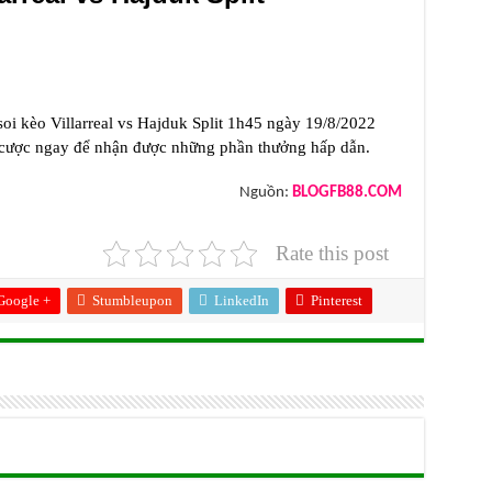
soi kèo Villarreal vs Hajduk Split 1h45 ngày 19/8/2022
 cược ngay để nhận được những phần thưởng hấp dẫn.
Nguồn:
BLOGFB88.COM
Rate this post
Google +
Stumbleupon
LinkedIn
Pinterest