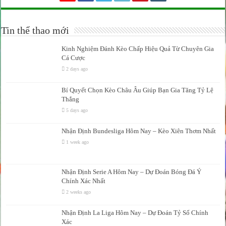
Tin thể thao mới
Kinh Nghiệm Đánh Kèo Chấp Hiệu Quả Từ Chuyên Gia
Cá Cược
2 days ago
Bí Quyết Chọn Kèo Châu Âu Giúp Bạn Gia Tăng Tỷ Lệ
Thắng
5 days ago
Nhận Định Bundesliga Hôm Nay – Kèo Xiên Thơm Nhất
1 week ago
Nhận Định Serie A Hôm Nay – Dự Đoán Bóng Đá Ý
Chính Xác Nhất
2 weeks ago
Nhận Định La Liga Hôm Nay – Dự Đoán Tỷ Số Chính
Xác