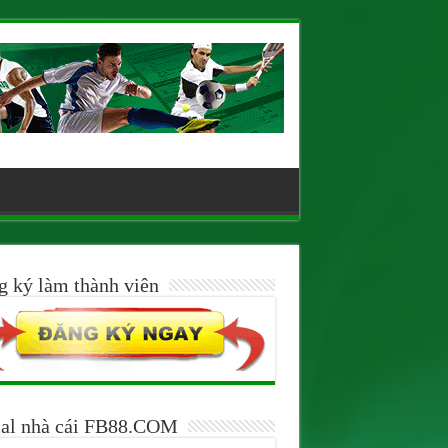
 ký làm thành viên
ial nhà cái FB88.COM