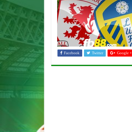
Facebook
Twitter
Google +