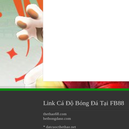
Link Cá Độ Bóng Đá Tại FB88
thethao68.com
betbongdaso.com
* datcuocthethao.net