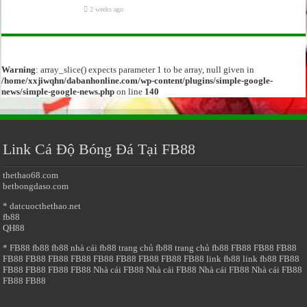
2 weeks ago
Warning
: array_slice() expects parameter 1 to be array, null given in
/home/xxjiwqhn/dabanhonline.com/wp-content/plugins/simple-google-
news/simple-google-news.php
on line
140
Link Cá Độ Bóng Đá Tại FB88
thethao68.com
betbongdaso.com
* datcuocthethao.net
fb88
QH88
* FB88
fb88
fb88
nhà cái fb88
trang chủ fb88
trang chủ fb88
FB88
FB88
FB88
FB88
FB88
FB88
FB88
FB88
FB88
FB88
FB88
FB88
link fb88
link fb88
FB88
FB88
FB88
FB88
FB88
Nhà cái FB88
Nhà cái FB88
Nhà cái FB88
Nhà cái FB88
FB88
FB88