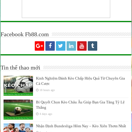
Facebook Fb88.com
Tin thể thao mới
Kinh Nghiệm Đánh Kèo Chấp Hiệu Quả Từ Chuyên Gia
Cá Cược
18 hours ago
Bí Quyết Chọn Kèo Châu Âu Giúp Bạn Gia Tăng Tỷ Lệ
Thắng
4 days ago
Nhận Định Bundesliga Hôm Nay – Kèo Xiên Thơm Nhất