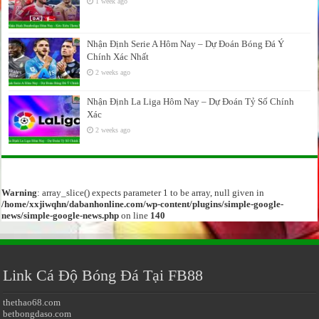
1 week ago
Nhận Định Serie A Hôm Nay – Dự Đoán Bóng Đá Ý
Chính Xác Nhất
2 weeks ago
Nhận Định La Liga Hôm Nay – Dự Đoán Tỷ Số Chính
Xác
2 weeks ago
Warning
: array_slice() expects parameter 1 to be array, null given in
/home/xxjiwqhn/dabanhonline.com/wp-content/plugins/simple-google-
news/simple-google-news.php
on line
140
Link Cá Độ Bóng Đá Tại FB88
thethao68.com
betbongdaso.com