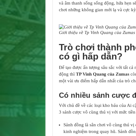
và âm thanh sống sống động, hứa hẹn s
chơi những không gian mới lạ và cực kỳ
Giới thiệu về Tp Vinh Quang của Zumas
Trò chơi thành p
có gì hấp dẫn?
Để tạo được ấn tượng sâu sắc với tất cả
động thì
TP Vinh Quang của Zumas
cò
một vài ưu điểm hấp dẫn nhất của trò ch
Có nhiều sảnh cược đ
Với chủ đề về các loại kho báu của Ai c
3 sảnh cược vô cùng thú vị với mức tiề
Sảnh đồng là sân chơi vô cùng thú vị 
kinh nghiệm trong quay hũ. Sảnh đồng