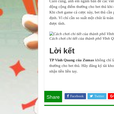
Cuối cùng, anh em ngắm bắn để các viên
động cộng điểm thưởng cho bet thủ khi 
Khi chơi game cá cược này, bet thủ cần
định. Vì chỉ cần so suất một chút là toà
được tính.
Cách chơi chi tiết của thành phố Vĩnh
Lời kết
TP Vinh Quang của Zumas
không chỉ là
thưởng cho bet thủ. Hãy đăng ký tài kho
nhận tiền liền tay.
Facebook
Twitter
Share