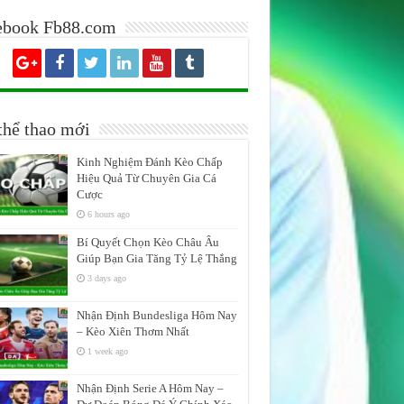
ebook Fb88.com
thể thao mới
Kinh Nghiệm Đánh Kèo Chấp
Hiệu Quả Từ Chuyên Gia Cá
Cược
6 hours ago
Bí Quyết Chọn Kèo Châu Âu
Giúp Bạn Gia Tăng Tỷ Lệ Thắng
3 days ago
Nhận Định Bundesliga Hôm Nay
– Kèo Xiên Thơm Nhất
1 week ago
Nhận Định Serie A Hôm Nay –