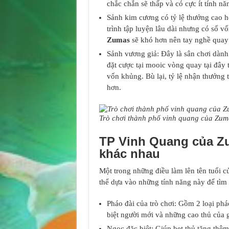
chắc chắn sẽ thấp và có cực ít tính nă
Sảnh kim cương có tỷ lệ thưởng cao h
trình tập luyện lâu dài nhưng có số v
Zumas
sẽ khó hơn nên tay nghề quay
Sảnh vương giả: Đây là sân chơi dành
đặt cược tại mooic vòng quay tại đây
vốn khủng. Bù lại, tỷ lệ nhận thưởng t
hơn.
Trò chơi thành phố vinh quang của Zum
TP Vinh Quang của Zu
khác nhau
Một trong những điều làm lên tên tuổi củ
thể dựa vào những tính năng này để tìm
Pháo đài của trò chơi: Gồm 2 loại p
biệt người mới và những cao thủ của
Ngọc đặc biệt: Giúp bet thủ tăng thê