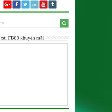
 cái FB88 khuyến mãi