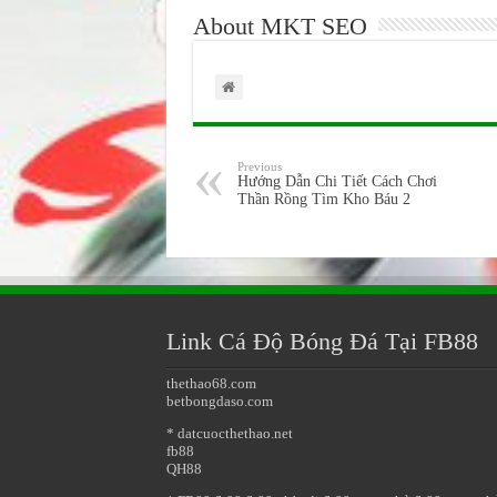
About MKT SEO
Previous
Hướng Dẫn Chi Tiết Cách Chơi
Thần Rồng Tìm Kho Báu 2
Link Cá Độ Bóng Đá Tại FB88
thethao68.com
betbongdaso.com
* datcuocthethao.net
fb88
QH88