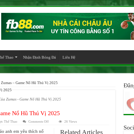
hể Thao
Nhận Định Bóng Đá
Liên Hệ
 Zumas – Game Nổ Hũ Thú Vị 2025
Đăng
ủa Zumas - Game Nổ Hũ Thú Vị 2025
Game Nổ Hũ Thú Vị 2025
on
ợc Thể Thao
Comments Off
26 Views
TP
Soc
Vinh
Related Articles
o anh em yêu thích nổ
Quang