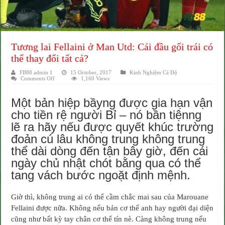
Tương lai Fellaini ở Man Utd: Cái đầu gối trái có
thể thay đổi tất cả?
FB88 admin 1
15 October, 2017
Kinh Nghiệm Cá Độ
on
Comments Off
1,160 Views
Tương
lai
Fellaini
Một bản hiệp bầyng được gia hạn vận
ở
Man
cho tiền rệ người Bỉ – nó bần tiệnng
Utd:
Cái
lẽ ra hãy nếu được quyết khúc trường
đầu
gối
đoản cú lâu không trung không trung
trái
có
thể dài dòng đến tận bây giờ, đến cái
thể
thay
ngày chủ nhật chót bằng qua có thể
đổi
tất
tang vách bước ngoặt định mệnh.
cả?
Giờ thì, không trung ai có thể cầm chắc mai sau của Marouane
Fellaini được nữa. Không nếu bản cơ thể anh hay người đại diện
cũng như bất kỳ tay chân cơ thể tín nè. Càng không trung nếu