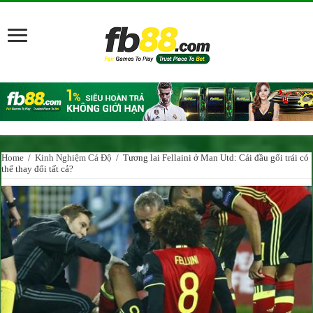
Home
/
Kinh Nghiệm Cá Độ
/
Tương lai Fellaini ở Man Utd: Cái đầu gối trái có
thể thay đổi tất cả?