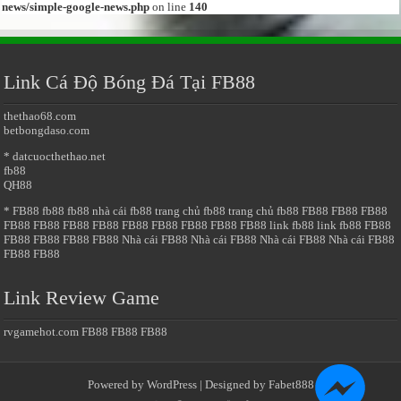
news/simple-google-news.php
on line
140
Link Cá Độ Bóng Đá Tại FB88
thethao68.com
betbongdaso.com
* datcuocthethao.net
fb88
QH88
* FB88
fb88
fb88
nhà cái fb88
trang chủ fb88
trang chủ fb88
FB88
FB88
FB88
FB88
FB88
FB88
FB88
FB88
FB88
FB88
FB88
FB88
link fb88
link fb88
FB88
FB88
FB88
FB88
FB88
Nhà cái FB88
Nhà cái FB88
Nhà cái FB88
Nhà cái FB88
FB88
FB88
Link Review Game
rvgamehot.com
FB88
FB88
FB88
Powered by
WordPress
| Designed by
Fabet888