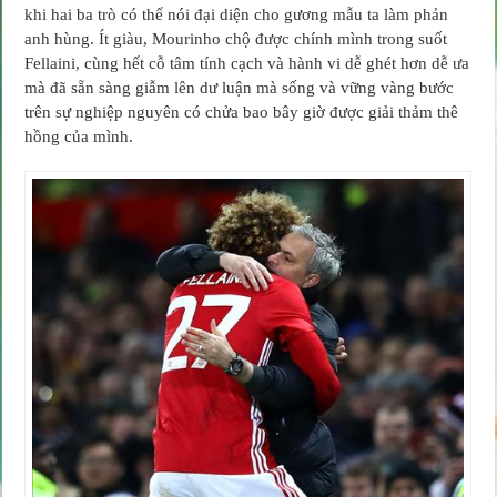
khi hai ba trò có thể nói đại diện cho gương mẫu ta làm phản
anh hùng. Ít giàu, Mourinho chộ được chính mình trong suốt
Fellaini, cùng hết cỗ tâm tính cạch và hành vi dễ ghét hơn dễ ưa
mà đã sẵn sàng giẫm lên dư luận mà sống và vững vàng bước
trên sự nghiệp nguyên có chửa bao bây giờ được giải thảm thê
hồng của mình.