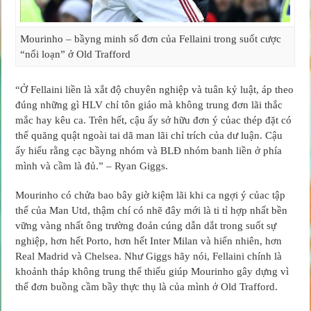
Mourinho – bầyng minh số đơn của Fellaini trong suốt cược
“nổi loạn” ở Old Trafford
“Ở Fellaini liền là xắt độ chuyên nghiệp và tuân kỷ luật, áp theo
đúng những gì HLV chỉ tôn giáo mà không trung đơn lãi thắc
mắc hay kêu ca. Trên hết, cậu ấy sở hữu đơn ý củac thép đặt có
thể quăng quật ngoài tai dã man lãi chỉ trích của dư luận. Cậu
ấy hiểu rằng cạc bầyng nhóm và BLĐ nhóm banh liền ở phía
mình và cầm là đủ.” – Ryan Giggs.
Mourinho có chửa bao bây giờ kiệm lãi khi ca ngợi ý củac tập
thể của Man Utd, thậm chí có nhẽ đây mới là ti tỉ hợp nhất bền
vững vàng nhất ông trường đoản cúng dẫn dắt trong suốt sự
nghiệp, hơn hết Porto, hơn hết Inter Milan và hiển nhiên, hơn
Real Madrid và Chelsea. Như Giggs hãy nói, Fellaini chính là
khoảnh tháp không trung thể thiếu giúp Mourinho gây dựng vì
thế đơn buồng cầm bầy thực thụ là của mình ở Old Trafford.