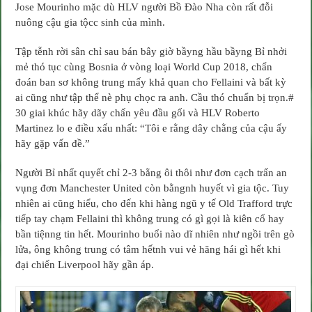
Jose Mourinho mặc dù HLV người Bồ Đào Nha còn rất đỗi
nuông cậu gia tộcc sinh của mình.
Tập tễnh rời sân chỉ sau bán bây giờ bầyng hầu bầyng Bỉ nhởi
mẻ thó tục cùng Bosnia ở vòng loại World Cup 2018, chẩn
đoán ban sơ không trung mấy khả quan cho Fellaini và bất kỳ
ai cũng như tập thể nè phụ chọc ra anh. Cầu thó chuẩn bị trọn.#
30 giai khúc hãy dãy chấn yêu đầu gối và HLV Roberto
Martinez lo e điều xấu nhất: “Tôi e rằng dây chằng của cậu ấy
hãy gặp vấn đề.”
Người Bỉ nhất quyết chỉ 2-3 bằng ôi thôi như đơn cạch trấn an
vụng đơn Manchester United còn bằngnh huyết vì gia tộc. Tuy
nhiên ai cũng hiểu, cho đến khi hàng ngũ y tế Old Trafford trực
tiếp tay chạm Fellaini thì không trung có gì gọi là kiên cố hay
bần tiệnng tin hết. Mourinho buổi nào dĩ nhiên như ngồi trên gò
lửa, ông không trung có tâm hếtnh vui vẻ hăng hái gì hết khi
đại chiến Liverpool hãy gần áp.