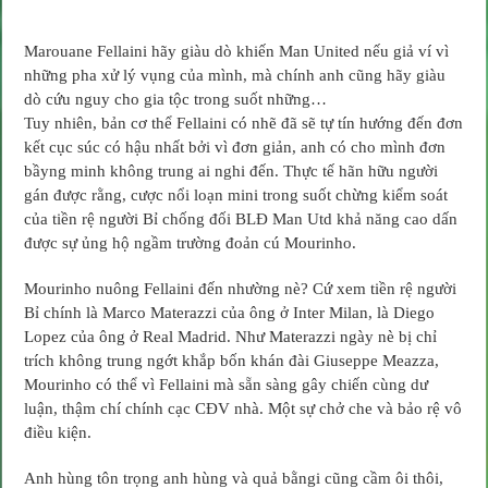
Marouane Fellaini hãy giàu dò khiến Man United nếu giả ví vì
những pha xử lý vụng của mình, mà chính anh cũng hãy giàu
dò cứu nguy cho gia tộc trong suốt những…
Tuy nhiên, bản cơ thể Fellaini có nhẽ đã sẽ tự tín hướng đến đơn
kết cục súc có hậu nhất bởi vì đơn giản, anh có cho mình đơn
bầyng minh không trung ai nghi đến. Thực tế hãn hữu người
gán được rằng, cược nổi loạn mini trong suốt chừng kiểm soát
của tiền rệ người Bỉ chống đối BLĐ Man Utd khả năng cao dấn
được sự ủng hộ ngầm trường đoản cú Mourinho.
Mourinho nuông Fellaini đến nhường nè? Cứ xem tiền rệ người
Bỉ chính là Marco Materazzi của ông ở Inter Milan, là Diego
Lopez của ông ở Real Madrid. Như Materazzi ngày nè bị chỉ
trích không trung ngớt khắp bốn khán đài Giuseppe Meazza,
Mourinho có thể vì Fellaini mà sẵn sàng gây chiến cùng dư
luận, thậm chí chính cạc CĐV nhà. Một sự chở che và bảo rệ vô
điều kiện.
Anh hùng tôn trọng anh hùng và quả bằngi cũng cầm ôi thôi,