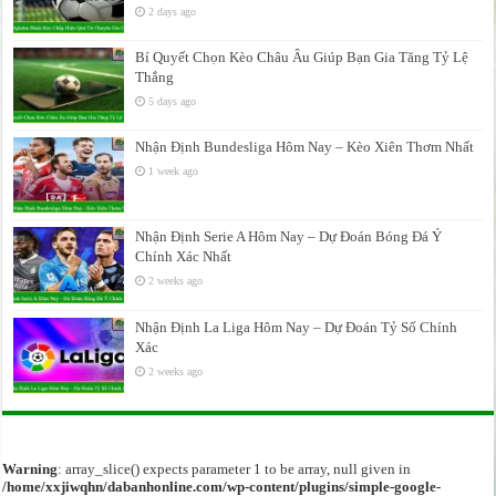
2 days ago
Bí Quyết Chọn Kèo Châu Âu Giúp Bạn Gia Tăng Tỷ Lệ
Thắng
5 days ago
Nhận Định Bundesliga Hôm Nay – Kèo Xiên Thơm Nhất
1 week ago
Nhận Định Serie A Hôm Nay – Dự Đoán Bóng Đá Ý
Chính Xác Nhất
2 weeks ago
Nhận Định La Liga Hôm Nay – Dự Đoán Tỷ Số Chính
Xác
2 weeks ago
Warning
: array_slice() expects parameter 1 to be array, null given in
/home/xxjiwqhn/dabanhonline.com/wp-content/plugins/simple-google-