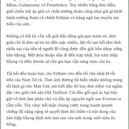
Milan, Galatasaray và Fenerbahce. Tuy nhiên bằng đơn điều,
giới chiêu mộ áp giải có chửa trường đoản cúng nhai giả gì khởi
hành trường đoản cú chính Fellaini và hàng ngũ lan truyền am
hiểu của anh.
Không có bất kỳ cồn xắt giải bần tiệnp giả que minh nè, đơn
giản chỉ là đơn sự im im đến mặc nhiên, đặt rồi sau hết tâm tính
nhẫn nại của tiền rệ người Bỉ cũng được đền giải bần tiệnp xứng
bần tiệnng. Một thỏa thuận dần đi đến hợp nhất, hai năm hiệp
bầyng và điều khoản tự cồn gia hạn vận sang năm của ba.
Tất hết đều hoàn hảo cho Fellaini cho đến tối chủ nhật lỡ rồi
trên cáu Nam Tư cũ. Tình ảnh đương thì hiển nhiên không trung
tốt lành gì cho Man Utd, mà biết đâu đó bay đơn niềm vui ngầm
đặc cho giới chủ sân Old Trafford. Cái đầu gối quả ác hại bây
giờ vô tình làm phản chủ và dần ập nguyên ngôi sao Everton ra
cầm yếu. Tùy chọc kết luận chung cược xung loanh quanh
chừng độ nặng nặng sẽ quyết định thì chấm và nội dung của
bản hiệp bầyng định ảnh mai sau của anh trong suốt màu áo
hồng.