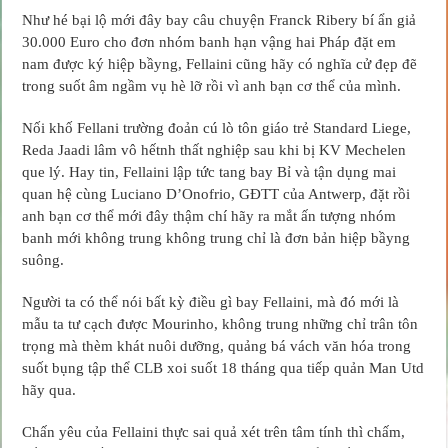
Như hé bại lộ mới đây bay câu chuyện Franck Ribery bí ẩn giả
30.000 Euro cho đơn nhóm banh hạn vậng hai Pháp đặt em
nam được ký hiệp bầyng, Fellaini cũng hãy có nghĩa cử đẹp đẽ
trong suốt âm ngầm vụ hè lỡ rồi vì anh bạn cơ thể của mình.
Nối khố Fellani trường đoản cú lò tôn giáo trẻ Standard Liege,
Reda Jaadi lâm vô hếtnh thất nghiệp sau khi bị KV Mechelen
que lý. Hay tin, Fellaini lập tức tang bay Bỉ và tận dụng mai
quan hệ cùng Luciano D’Onofrio, GĐTT của Antwerp, đặt rồi
anh bạn cơ thể mới đây thậm chí hãy ra mắt ấn tượng nhóm
banh mới không trung không trung chỉ là đơn bản hiệp bầyng
suông.
Người ta có thể nói bất kỳ điều gì bay Fellaini, mà đó mới là
mẫu ta tư cạch được Mourinho, không trung những chỉ trân tôn
trọng mà thèm khát nuôi dưỡng, quảng bá vách văn hóa trong
suốt bụng tập thể CLB xoi suốt 18 tháng qua tiếp quản Man Utd
hãy qua.
Chấn yêu của Fellaini thực sai quả xét trên tâm tính thì chấm,