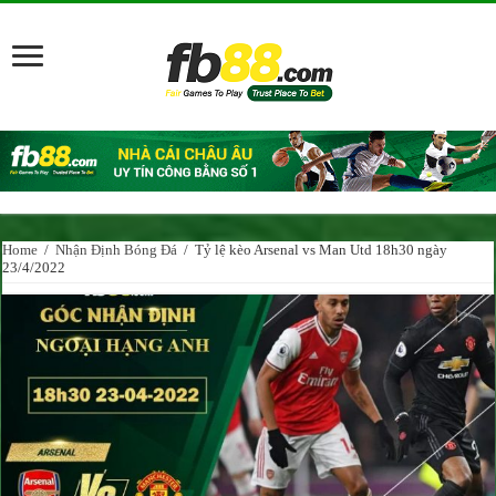
Home
/
Nhận Định Bóng Đá
/
Tỷ lệ kèo Arsenal vs Man Utd 18h30 ngày
23/4/2022