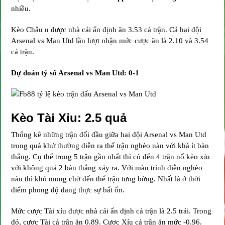
nhiều.
Kèo Châu u được nhà cái ấn định ăn 3.53 cả trận. Cả hai đội
Arsenal vs Man Utd lần lượt nhận mức cược ăn là 2.10 và 3.54
cả trận.
Dự đoán tỷ số Arsenal vs Man Utd: 0-1
Kèo Tài Xỉu: 2.5 quả
Thống kê những trận đối đầu giữa hai đội Arsenal vs Man Utd
trong quá khứ thường diễn ra thế trận nghèo nàn với khá ít bàn
thắng. Cụ thể trong 5 trận gần nhất thì có đến 4 trận nổ kèo xỉu
với không quá 2 bàn thắng xảy ra. Với màn trình diễn nghèo
nàn thì khó mong chờ đến thế trận tưng bừng. Nhất là ở thời
điểm phong độ đang thực sự bất ổn.
Mức cược Tài xỉu được nhà cái ấn định cả trận là 2.5 trái. Trong
đó, cược Tài cả trận ăn 0.89. Cược Xỉu cả trận ăn mức -0.96.