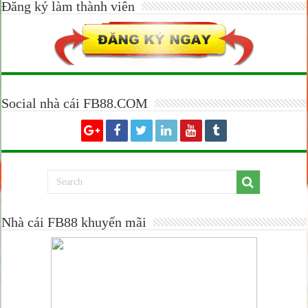
Đăng ký làm thành viên
Social nhà cái FB88.COM
Nhà cái FB88 khuyến mãi