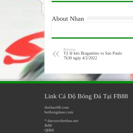
About Nhan
Previous
Tỷ lệ kèo Bragantino vs Sao Paulo
7h30 ngày 4/2/2022
Link Cá Độ Bóng Đá Tại FB88
thethao68.com
betbongdaso.com
* datcuocthethao.net
fb88
QH88