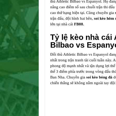
thủ Athletic Bilbao vs Espanyol. Họ đan
nâng cao điểm số sau chuỗi trận thi đấu
cao thứ hạng hiện tại. Cùng chuyên gia
trận đấu, đội hình hai bên,
soi kèo hôm 
lớn tại nhà cái
FB88.
Tỷ lệ kèo nhà cái 
Bilbao vs Espany
Đối thủ Athletic Bilbao vs Espanyol đang
nhất trong trận tranh tài cuối tuần này. A
phong độ mạnh nhất và tận dụng lợi thế
thế 3 điểm phía trước trong vòng đấu th
Ban Nha. Chuyên gia
soi kèo bóng đá
dự
chiến thắng sẽ không nằm ngoài tay đội 