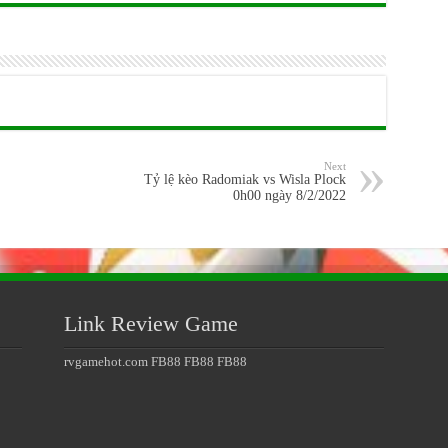
Next
Tỷ lệ kèo Radomiak vs Wisla Plock
0h00 ngày 8/2/2022
Link Review Game
rvgamehot.com
FB88
FB88
FB88