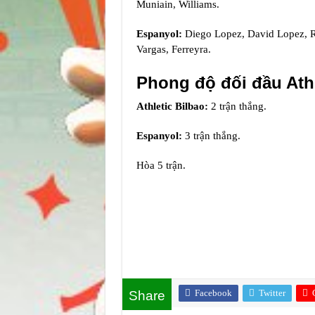
Muniain, Williams.
Espanyol:
Diego Lopez, David Lopez, Ro
Vargas, Ferreyra.
Phong độ đối đầu Athl
Athletic Bilbao:
2 trận thắng.
Espanyol:
3 trận thắng.
Hòa 5 trận.
Facebook
Twitter
Share