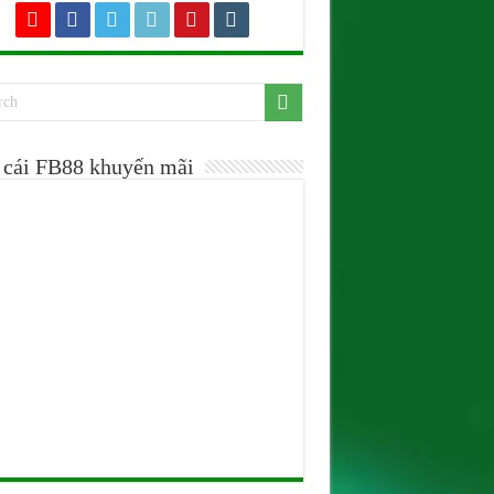
 cái FB88 khuyến mãi