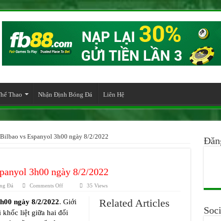
hể Thao
Nhận Định Bóng Đá
Liên Hệ
c Bilbao vs Espanyol 3h00 ngày 8/2/2022
Đăng
spanyol 3h00 ngày 8/2/2022
on
ng Đá
Comments Off
35 Views
Tỷ
lệ
Related Articles
h00 ngày 8/2/2022
. Giới
kèo
Soc
Athletic
khốc liệt giữa hai đối
Bilbao
vs