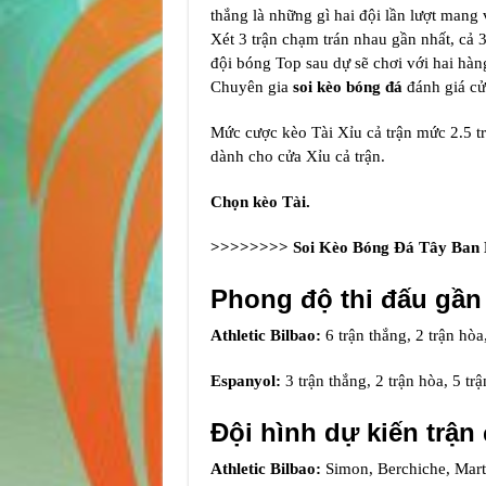
thắng là những gì hai đội lần lượt mang 
Xét 3 trận chạm trán nhau gần nhất, cả 3
đội bóng Top sau dự sẽ chơi với hai hàng
Chuyên gia
soi kèo bóng đá
đánh giá cử
Mức cược kèo Tài Xỉu cả trận mức 2.5 tr
dành cho cửa Xỉu cả trận.
Chọn kèo Tài.
>>>>>>>> Soi Kèo Bóng Đá Tây Ban
Phong độ thi đấu gần 
Athletic Bilbao:
6 trận thắng, 2 trận hòa,
Espanyol:
3 trận thắng, 2 trận hòa, 5 trậ
Đội hình dự kiến trận
Athletic Bilbao:
Simon, Berchiche, Marti