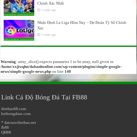
Chính Xác Nhất
2 weeks ago
Nhận Định La Liga Hôm Nay – Dự Đoán Tỷ Số Chính
Xác
2 weeks ago
Warning
: array_slice() expects parameter 1 to be array, null given in
/home/xxjiwqhn/dabanhonline.com/wp-content/plugins/simple-google-
news/simple-google-news.php
on line
140
Link Cá Độ Bóng Đá Tại FB88
thethao68.com
betbongdaso.com
* datcuocthethao.net
fb88
QH88