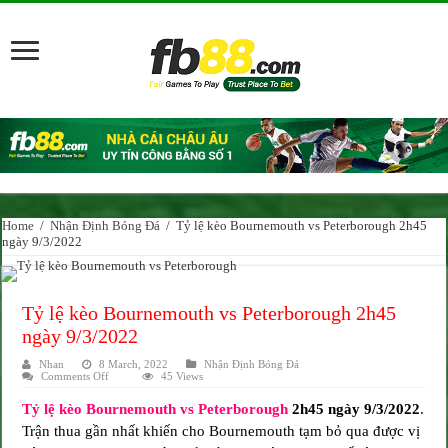
Home
/
Nhận Định Bóng Đá
/
Tỷ lệ kèo Bournemouth vs Peterborough 2h45
ngày 9/3/2022
Tỷ lệ kèo Bournemouth vs Peterborough 2h45
ngày 9/3/2022
Nhan
8 March, 2022
Nhận Định Bóng Đá
on
Comments Off
45 Views
Tỷ
lệ
Tỷ lệ kèo Bournemouth vs Peterborough
2h45 ngày 9/3/2022
.
kèo
Bournemouth
Trận thua gần nhất khiến cho Bournemouth tạm bỏ qua được vị
vs
Peterborough