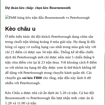
Dự đoán kèo chấp: chọn kèo
Bournemouth
Kèo châu u
Ở diễn biến khác thì đội khách
Peterborough đang chìm sâu
trong chuỗi trận khủng hoảng ở mùa giải này. Họ đang là đội
bóng có nguy cơ xuống hạng cao nhất trong mùa giải này với
chỉ 21 điểm có được sau 34 trận đấu. Thống kê từ đầu chiến
dịch thì Peterborough mới chỉ được nếm mùi 5 chiến thắng 6
trận chia điểm còn lại là 23 trận thua. Với khoảng cách 8 điểm
so với nhóm trụ hạng thì đây được xem là thử thách không hề
dễ dàng với Peterborough trong chuyến hành quân tới. Các
chuyên gia
soi kèo FB88
cho rằng, trận đấu này lành ít dữ
nhiều với
Peterborough.
Kèo Châu u được nhà cái ấn định ăn 5.20 cả trận. Cả hai đội
Bournemouth vs Peterborough lần lượt nhận mức cược ăn là
1.28 và 11.00 cả trận.