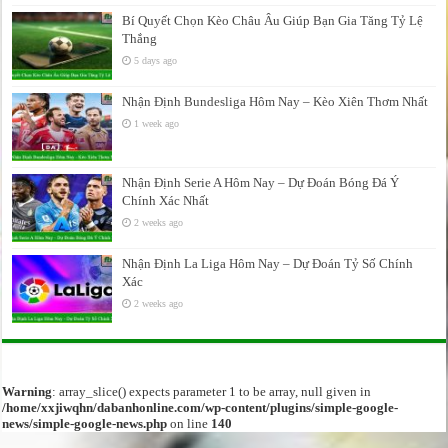
Bí Quyết Chọn Kèo Châu Âu Giúp Bạn Gia Tăng Tỷ Lệ
Thắng
5 days ago
Nhận Định Bundesliga Hôm Nay – Kèo Xiên Thơm Nhất
1 week ago
Nhận Định Serie A Hôm Nay – Dự Đoán Bóng Đá Ý
Chính Xác Nhất
2 weeks ago
Nhận Định La Liga Hôm Nay – Dự Đoán Tỷ Số Chính
Xác
2 weeks ago
Warning
: array_slice() expects parameter 1 to be array, null given in
/home/xxjiwqhn/dabanhonline.com/wp-content/plugins/simple-google-
news/simple-google-news.php
on line
140