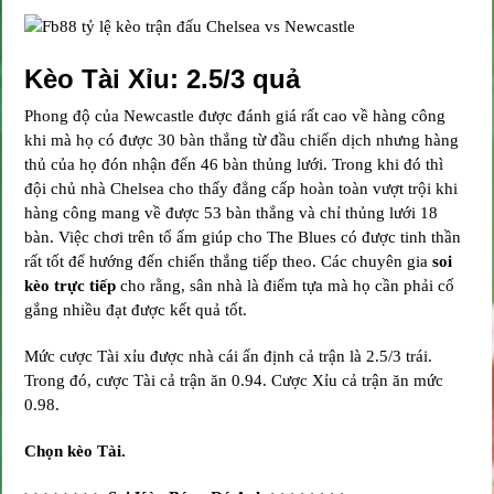
Kèo Tài Xỉu: 2.5/3 quả
Phong độ của
Newcastle được đánh giá rất cao về hàng công
khi mà họ có được 30 bàn thắng từ đầu chiến dịch nhưng hàng
thủ của họ đón nhận đến 46 bàn thủng lưới. Trong khi đó thì
đội chủ nhà Chelsea cho thấy đẳng cấp hoàn toàn vượt trội khi
hàng công mang về được 53 bàn thắng và chỉ thủng lưới 18
bàn. Việc chơi trên tổ ấm giúp cho The Blues có được tinh thần
rất tốt để hướng đến chiến thắng tiếp theo. Các chuyên gia
soi
kèo trực tiếp
cho rằng, sân nhà là điểm tựa mà họ cần phải cố
gắng nhiều đạt được kết quả tốt.
Mức cược Tài xỉu được nhà cái ấn định cả trận là 2.5/3 trái.
Trong đó, cược Tài cả trận ăn 0.94. Cược Xỉu cả trận ăn mức
0.98.
Chọn kèo Tài.