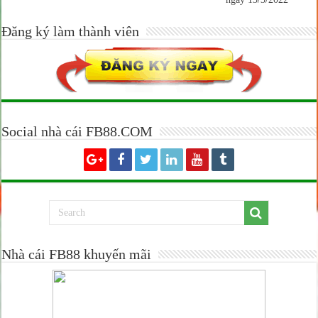
Đăng ký làm thành viên
Social nhà cái FB88.COM
Nhà cái FB88 khuyến mãi