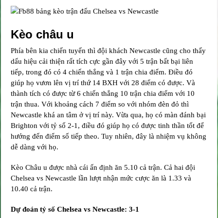
Kèo châu u
Phía bên kia chiến tuyến thì đội khách
Newcastle cũng cho thấy
dấu hiệu cải thiện rất tích cực gần đây với 5 trận bất bại liên
tiếp, trong đó có 4 chiến thắng và 1 trận chia điểm. Điều đó
giúp họ vươn lên vị trí thứ 14 BXH với 28 điểm có được. Và
thành tích có được từ 6 chiến thắng 10 trận chia điểm với 10
trận thua. Với khoảng cách 7 điểm so với nhóm đèn đỏ thì
Newcastle khá an tâm ở vị trí này. Vừa qua, họ có màn đánh bại
Brighton với tỷ số 2-1, điều đó giúp họ có được tinh thần tốt để
hướng đến điểm số tiếp theo. Tuy nhiên, đây là nhiệm vụ không
dễ dàng với họ.
Kèo Châu u được nhà cái ấn định ăn 5.10 cả trận. Cả hai đội
Chelsea vs Newcastle lần lượt nhận mức cược ăn là 1.33 và
10.40 cả trận.
Dự đoán tỷ số Chelsea vs Newcastle: 3-1