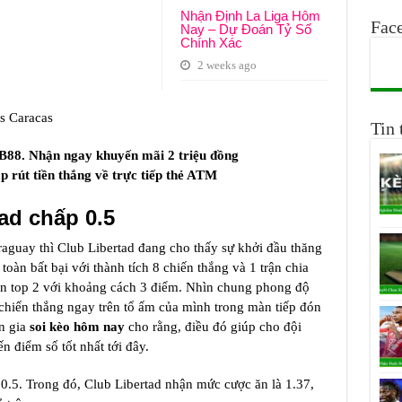
Nhận Định La Liga Hôm
Fac
Nay – Dự Đoán Tỷ Số
Chính Xác
2 weeks ago
Tin 
B88
. Nhận ngay khuyến mãi 2 triệu đồng
p rút tiền thắng về trực tiếp thẻ ATM
tad
chấp 0.5
araguay thì Club Libertad đang cho thấy sự khởi đầu thăng
 toàn bất bại với thành tích 8 chiến thắng và 1 trận chia
ơn top 2 với khoảng cách 3 điểm. Nhìn chung phong độ
chiến thắng ngay trên tổ ấm của mình trong màn tiếp đón
n gia
soi kèo hôm nay
cho rằng, điều đó giúp cho đội
n điểm số tốt nhất tới đây.
 0.5. Trong đó,
Club Libertad
nhận mức cược ăn là 1.37,