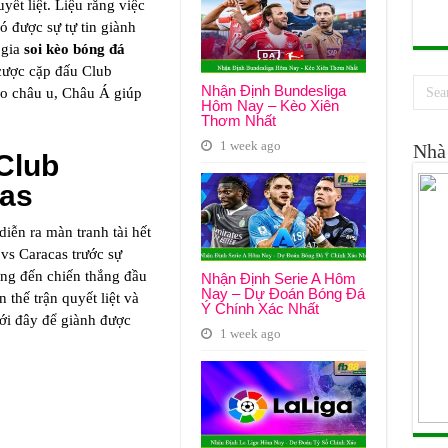
yết liệt. Liệu rằng việc
Caracas
5h00
ó được sự tự tin giành
ngày
 gia
soi kèo bóng đá
14/4/2022
cược cặp đấu Club
Nhận Định Bundesliga
kèo châu u, Châu Á giúp
Hôm Nay – Kèo Xiên
Thơm Nhất
1 week ago
Nhà
 Club
cas
ễn ra màn tranh tài hết
 vs Caracas trước sự
ng đến chiến thắng đầu
Nhận Định Serie A Hôm
Nay – Dự Đoán Bóng Đá
 thế trận quyết liệt và
Ý Chính Xác Nhất
tới đây để giành được
1 week ago