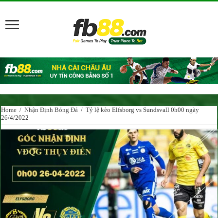
Home
/
Nhận Định Bóng Đá
/
Tỷ lệ kèo Elfsborg vs Sundsvall 0h00 ngày
26/4/2022