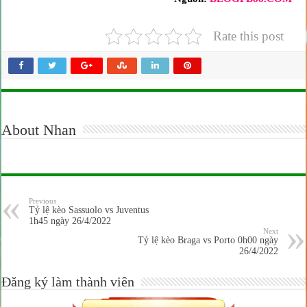
Rate this post
About Nhan
Previous
Tỷ lệ kèo Sassuolo vs Juventus
1h45 ngày 26/4/2022
Next
Tỷ lệ kèo Braga vs Porto 0h00 ngày
26/4/2022
Đăng ký làm thành viên