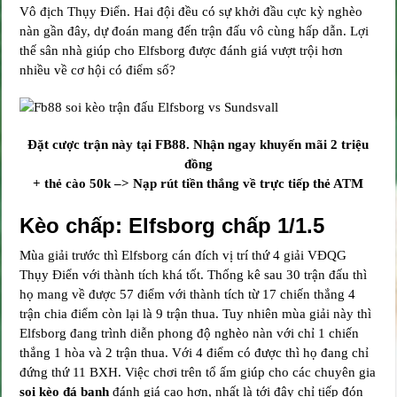
Vô địch Thụy Điển. Hai đội đều có sự khởi đầu cực kỳ nghèo
nàn gần đây, dự đoán mang đến trận đấu vô cùng hấp dẫn. Lợi
thế sân nhà giúp cho Elfsborg được đánh giá vượt trội hơn
nhiều về cơ hội có điểm số?
Đặt cược trận này tại FB88. Nhận ngay khuyến mãi 2 triệu
đồng
+ thẻ cào 50k –> Nạp rút tiền thắng về trực tiếp thẻ ATM
Kèo chấp:
Elfsborg
chấp 1/1.5
Mùa giải trước thì Elfsborg cán đích vị trí thứ 4 giải VĐQG
Thụy Điển với thành tích khá tốt. Thống kê sau 30 trận đấu thì
họ mang về được 57 điểm với thành tích từ 17 chiến thắng 4
trận chia điểm còn lại là 9 trận thua. Tuy nhiên mùa giải này thì
Elfsborg đang trình diễn phong độ nghèo nàn với chỉ 1 chiến
thắng 1 hòa và 2 trận thua. Với 4 điểm có được thì họ đang chỉ
đứng thứ 11 BXH. Việc chơi trên tổ ấm giúp cho các chuyên gia
soi kèo đá banh
đánh giá cao hơn, nhất là tới đây chỉ tiếp đón