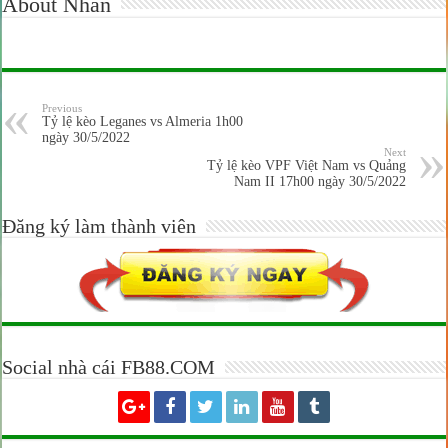
About Nhan
Previous
Tỷ lệ kèo Leganes vs Almeria 1h00
ngày 30/5/2022
Next
Tỷ lệ kèo VPF Việt Nam vs Quảng
Nam II 17h00 ngày 30/5/2022
Đăng ký làm thành viên
Social nhà cái FB88.COM