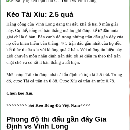
Kèo Tài Xỉu: 2.5 quả
Hàng công của Vĩnh Long đang thi đấu khá tệ hại ở mùa giải
này. Cụ thể, tổng số bàn thắng mà họ ghi được kể từ đầu mùa
giải chỉ là 6 bàn. Bên cạnh đó trong những trận đấu gần đây của
họ đều khăn hiếm bàn thắng. 4/ 5 trận đấu gần nhất của họ đều
kết thúc ở cửa xỉu với không quá 2 bàn. Với những tín hiệu này
giới chuyên môn nhận định trận đấu tới sẽ diễn ra theo thế trận
chặt chẽ và có rất ít bàn thắng xuất hiện.
Mức cược Tài xỉu được nhà cái ấn định cả trận là 2.5 trái. Trong
đó, cược Tài cả trận ăn 0.88. Cược Xỉu cả trận ăn mức 0.78.
Chọn kèo Xỉu.
>>>>>>>> Soi Kèo Bóng Đá Việt Nam<<<<
Phong độ thi đấu gần đây
Gia
Định vs Vĩnh Long