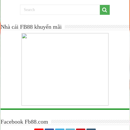
Nhà cái FB88 khuyến mãi
Facebook Fb88.com