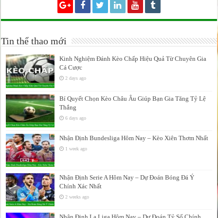
Tin thể thao mới
Kinh Nghiệm Đánh Kèo Chấp Hiệu Quả Từ Chuyên Gia
Cá Cược
2 days ago
Bí Quyết Chọn Kèo Châu Âu Giúp Bạn Gia Tăng Tỷ Lệ
Thắng
6 days ago
Nhận Định Bundesliga Hôm Nay – Kèo Xiên Thơm Nhất
1 week ago
Nhận Định Serie A Hôm Nay – Dự Đoán Bóng Đá Ý
Chính Xác Nhất
2 weeks ago
Nhận Định La Liga Hôm Nay – Dự Đoán Tỷ Số Chính