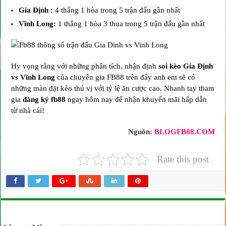
Gia Định :
4 thắng 1 hòa
trong 5 trận đấu gần nhất
Vĩnh Long:
1 thắng 1 hòa 3 thua
trong 5 trận đấu gần nhất
Hy vọng rằng với những phân tích, nhận định
soi kèo
Gia Định
vs Vĩnh Long
của chuyên gia FB88 trên đây anh em sẽ có
những màn đặt kèo thú vị với tỷ lệ ăn cược cao. Nhanh tay tham
gia
đăng ký fb88
ngay hôm nay để nhận khuyến mãi hấp dẫn
từ nhà cái!
Nguồn:
BLOGFB88.COM
Rate this post