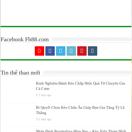
Facebook Fb88.com
Tin thể thao mới
Kinh Nghiệm Đánh Kèo Chấp Hiệu Quả Từ Chuyên Gia
Cá Cược
2 days ago
Bí Quyết Chọn Kèo Châu Âu Giúp Bạn Gia Tăng Tỷ Lệ
Thắng
5 days ago
Nhận Định Bundesliga Hôm Nay – Kèo Xiên Thơm Nhất