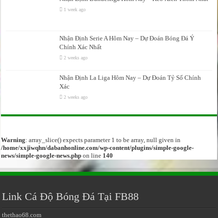
1 week ago
Nhận Định Serie A Hôm Nay – Dự Đoán Bóng Đá Ý
Chính Xác Nhất
2 weeks ago
Nhận Định La Liga Hôm Nay – Dự Đoán Tỷ Số Chính
Xác
2 weeks ago
Warning
: array_slice() expects parameter 1 to be array, null given in
/home/xxjiwqhn/dabanhonline.com/wp-content/plugins/simple-google-
news/simple-google-news.php
on line
140
Link Cá Độ Bóng Đá Tại FB88
thethao68.com