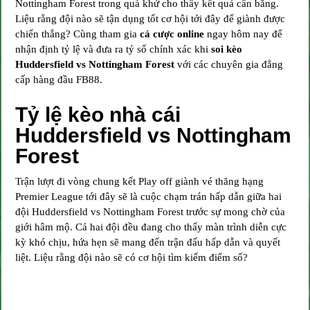
Nottingham Forest trong quá khứ cho thấy kết quả cân bằng.
22h30
ngày
Liệu rằng đội nào sẽ tận dụng tốt cơ hội tới đây để giành được
29/5/2022
chiến thắng? Cùng tham gia
cá cược online
ngay hôm nay để
nhận định tỷ lệ và đưa ra tỷ số chính xác khi
soi kèo
Huddersfield vs Nottingham Forest
với các chuyên gia đẳng
cấp hàng đầu FB88.
Tỷ lệ kèo nhà cái
Huddersfield vs Nottingham
Forest
Trận lượt đi vòng chung kết Play off giành vé thăng hạng
Premier League tới đây sẽ là cuộc chạm trán hấp dẫn giữa hai
đội Huddersfield vs Nottingham Forest trước sự mong chờ của
giới hâm mộ. Cả hai đội đều đang cho thấy màn trình diễn cực
kỳ khó chịu, hứa hẹn sẽ mang đến trận đấu hấp dẫn và quyết
liệt. Liệu rằng đội nào sẽ có cơ hội tìm kiếm điểm số?