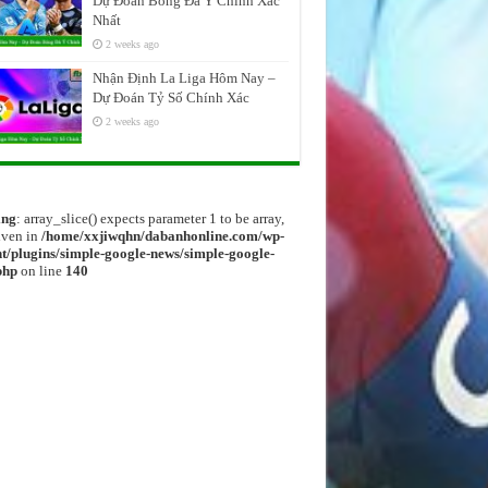
Dự Đoán Bóng Đá Ý Chính Xác
Nhất
2 weeks ago
Nhận Định La Liga Hôm Nay –
Dự Đoán Tỷ Số Chính Xác
2 weeks ago
ing
: array_slice() expects parameter 1 to be array,
iven in
/home/xxjiwqhn/dabanhonline.com/wp-
t/plugins/simple-google-news/simple-google-
php
on line
140