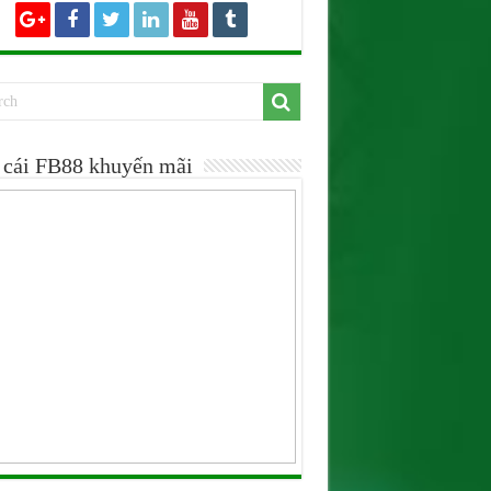
 cái FB88 khuyến mãi