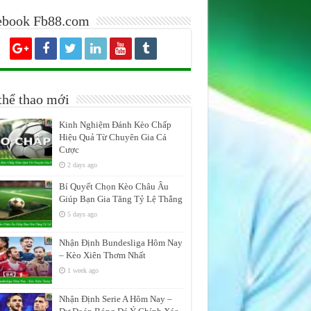
ebook Fb88.com
thể thao mới
Kinh Nghiệm Đánh Kèo Chấp
Hiệu Quả Từ Chuyên Gia Cá
Cược
2 days ago
Bí Quyết Chọn Kèo Châu Âu
Giúp Bạn Gia Tăng Tỷ Lệ Thắng
5 days ago
Nhận Định Bundesliga Hôm Nay
– Kèo Xiên Thơm Nhất
1 week ago
Nhận Định Serie A Hôm Nay –