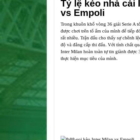
Tỷ lệ kèo nhà cái 
vs Empoli
Trong khuôn khổ vòng 36 giải Serie A tới
được chơi trên tổ ấm của mình để tiếp 
rất nhiều. Trận đấu cho thấy sự chênh l
độ và đẳng cấp thi đấu. Với tính chất qu
Inter Milan hoàn toàn tự tin giành được 
thực hiện mục tiêu của mình.