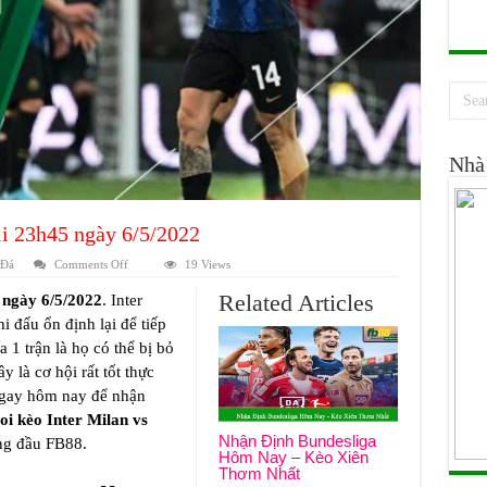
Nhà
li 23h45 ngày 6/5/2022
on
 Đá
Comments Off
19 Views
Tỷ
lệ
Related Articles
ngày 6/5/2022
. Inter
kèo
Inter
i đấu ổn định lại để tiếp
Milan
vs
 1 trận là họ có thể bị bỏ
Empoli
23h45
y là cơ hội rất tốt thực
ngày
gay hôm nay để nhận
6/5/2022
oi kèo Inter Milan vs
Nhận Định Bundesliga
ng đầu FB88.
Hôm Nay – Kèo Xiên
Thơm Nhất