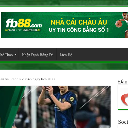
hể Thao
Nhận Định Bóng Đá
Liên Hệ
ilan vs Empoli 23h45 ngày 6/5/2022
Đăng
Soc