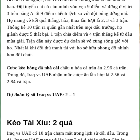
bao. Đội tuyển chỉ có cho mình vỏn vẹn 9 điểm và đứng ở vị trí
3 trên bảng A tới 9 điểm chênh lệch so với đội bóng đứng nhì.
Họ mang về kết quả thắng, hòa, thua lần lượt là 2, 3 và 3 trận.
Thống kê 10 trận ra quân gần nhất trên mọi đấu trường, họ
giành được 5 thất bại, 1 trận chia điểm và 4 trận thắng kể từ đầu
mùa giải. Trận đấu này được dự đoán sẽ vô cùng sóng gió với
họ. Nhất là khi đối thủ tranh tài với họ sở hữu phong độ nhỉnh
hơn đôi chút.
Cược
kèo bóng đá nhà cái
châu u hòa cả trận ăn 2.96 cả trận.
Trong đó, Iraq vs UAE nhận mức cược ăn lần lượt là 2.56 và
2.84 cả trận.
Dự đoán tỷ số Iraq vs UAE: 2 – 1
Kèo Tài Xỉu: 2 quả
Iraq vs UAE có 10 trận chạm mặt trong lịch sử đối đầu. Trong