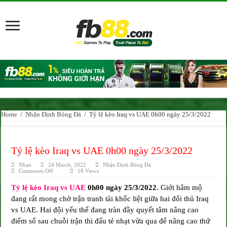
Home
/
Nhận Định Bóng Đá
/
Tỷ lệ kèo Iraq vs UAE 0h00 ngày 25/3/2022
Tỷ lệ kèo Iraq vs UAE 0h00 ngày 25/3/2022
Nhan
24 March, 2022
Nhận Định Bóng Đá
on
Comments Off
18 Views
Tỷ
lệ
Tỷ lệ kèo Iraq vs UAE
0h00 ngày 25/3/2022
. Giới hâm mộ
kèo
Iraq
đang rất mong chờ trận tranh tài khốc liệt giữa hai đối thủ Iraq
vs
UAE
vs UAE. Hai đội yếu thế đang tràn đầy quyết tâm nâng cao
0h00
ngày
điểm số sau chuỗi trận thi đấu tẻ nhạt vừa qua để nâng cao thứ
25/3/2022