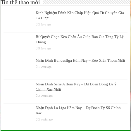
Tin thể thao mới
Kinh Nghiệm Đánh Kèo Chấp Hiệu Quả Từ Chuyên Gia
Cá Cược
2 days ago
Bí Quyết Chọn Kèo Châu Âu Giúp Bạn Gia Tăng Tỷ Lệ
Thắng
5 days ago
Nhận Định Bundesliga Hôm Nay – Kèo Xiên Thơm Nhất
1 week ago
Nhận Định Serie A Hôm Nay – Dự Đoán Bóng Đá Ý
Chính Xác Nhất
2 weeks ago
Nhận Định La Liga Hôm Nay – Dự Đoán Tỷ Số Chính
Xác
2 weeks ago