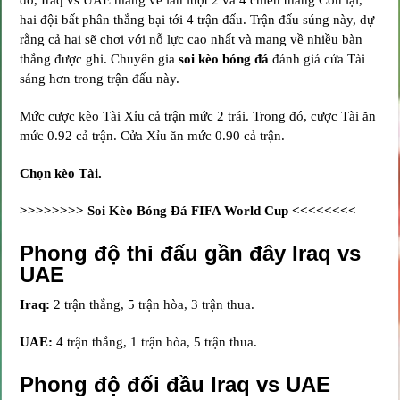
đó, Iraq vs UAE mang về lần lượt 2 và 4 chiến thắng Còn lại,
hai đội bất phân thắng bại tới 4 trận đấu. Trận đấu súng này, dự
rằng cả hai sẽ chơi với nỗ lực cao nhất và mang về nhiều bàn
thắng được ghi. Chuyên gia
soi kèo bóng đá
đánh giá cửa Tài
sáng hơn trong trận đấu này.
Mức cược kèo Tài Xỉu cả trận mức 2 trái. Trong đó, cược Tài ăn
mức 0.92 cả trận. Cửa Xỉu ăn mức 0.90 cả trận.
Chọn kèo Tài.
>>>>>>>> Soi Kèo Bóng Đá FIFA World Cup <<<<<<<<
Phong độ thi đấu gần đây Iraq vs
UAE
Iraq:
2 trận thắng, 5 trận hòa, 3 trận thua.
UAE:
4 trận thắng, 1 trận hòa, 5 trận thua.
Phong độ đối đầu Iraq vs UAE