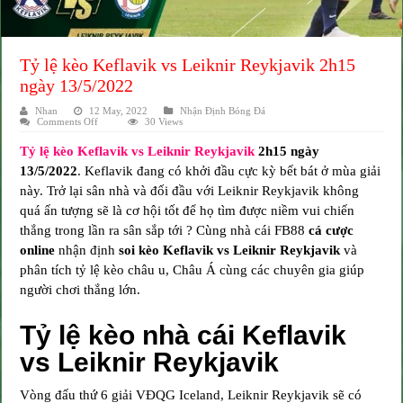
Tỷ lệ kèo Keflavik vs Leiknir Reykjavik 2h15
ngày 13/5/2022
Nhan
12 May, 2022
Nhận Định Bóng Đá
on
Comments Off
30 Views
Tỷ
lệ
Tỷ lệ kèo Keflavik vs Leiknir Reykjavik
2h15 ngày
kèo
Keflavik
13/5/2022
. Keflavik đang có khởi đầu cực kỳ bết bát ở mùa giải
vs
Leiknir
này. Trở lại sân nhà và đối đầu với Leiknir Reykjavik không
Reykjavik
2h15
quá ấn tượng sẽ là cơ hội tốt để họ tìm được niềm vui chiến
ngày
thắng trong lần ra sân sắp tới ?
13/5/2022
Cùng nhà cái
FB88
cá cược
online
nhận định
soi kèo
Keflavik vs Leiknir Reykjavik
v
à
phân tích tỷ lệ kèo châu u, Châu Á cùng các chuyên gia giúp
người chơi thắng lớn.
Tỷ lệ kèo nhà cái
Keflavik
vs Leiknir Reykjavik
Vòng đấu thứ 6 giải VĐQG Iceland, Leiknir Reykjavik sẽ có