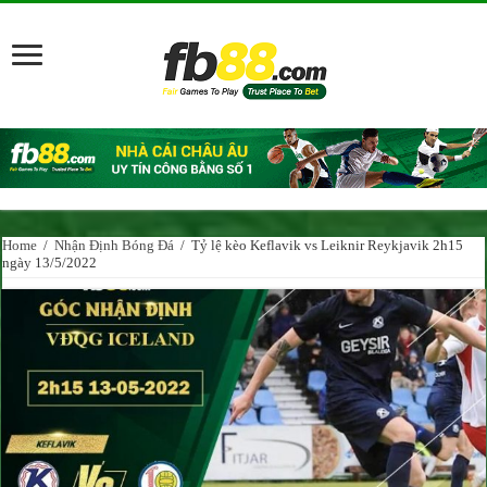
Home
/
Nhận Định Bóng Đá
/
Tỷ lệ kèo Keflavik vs Leiknir Reykjavik 2h15
ngày 13/5/2022