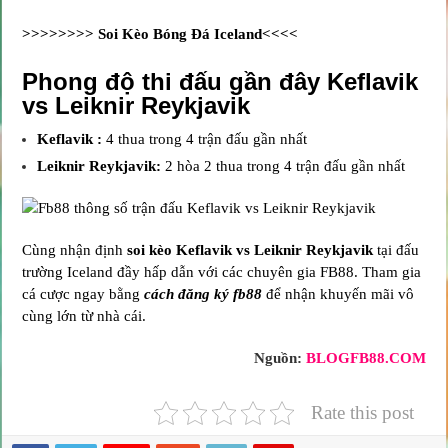
>>>>>>>> Soi Kèo Bóng Đá Iceland<<<<
Phong độ thi đấu gần đây
Keflavik
vs Leiknir Reykjavik
Keflavik
:
4 thua
trong 4 trận đấu gần nhất
Leiknir Reykjavik
:
2 hòa 2 thua
trong 4 trận đấu gần nhất
Cùng nhận định
soi kèo Keflavik vs Leiknir Reykjavik
tại đấu
trường Iceland đầy hấp dẫn với các chuyên gia FB88. Tham gia
cá cược ngay bằng
cách đăng ký fb88
để nhận khuyến mãi vô
cùng lớn từ nhà cái.
Nguồn:
BLOGFB88.COM
Rate this post