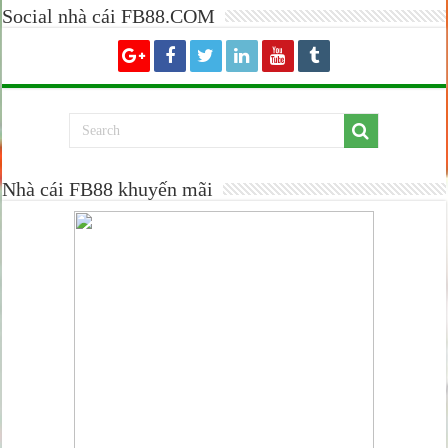
Social nhà cái FB88.COM
Nhà cái FB88 khuyến mãi