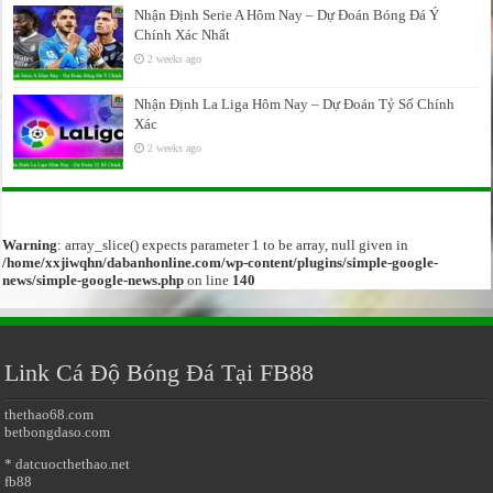
Nhận Định Serie A Hôm Nay – Dự Đoán Bóng Đá Ý
Chính Xác Nhất
2 weeks ago
Nhận Định La Liga Hôm Nay – Dự Đoán Tỷ Số Chính
Xác
2 weeks ago
Warning
: array_slice() expects parameter 1 to be array, null given in
/home/xxjiwqhn/dabanhonline.com/wp-content/plugins/simple-google-
news/simple-google-news.php
on line
140
Link Cá Độ Bóng Đá Tại FB88
thethao68.com
betbongdaso.com
* datcuocthethao.net
fb88